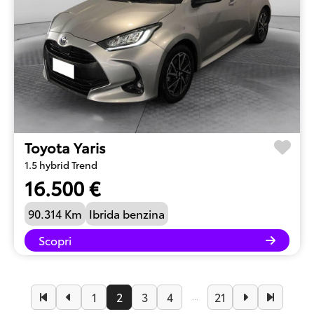
Toyota Yaris
1.5 hybrid Trend
16.500 €
90.314 Km
Ibrida benzina
Scopri
1
2
3
4
21
...