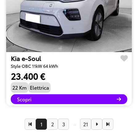
Kia e-Soul
Style OBC 11kW 64 kWh
23.400 €
22 Km
Elettrica
Scopri
1
2
3
21
...