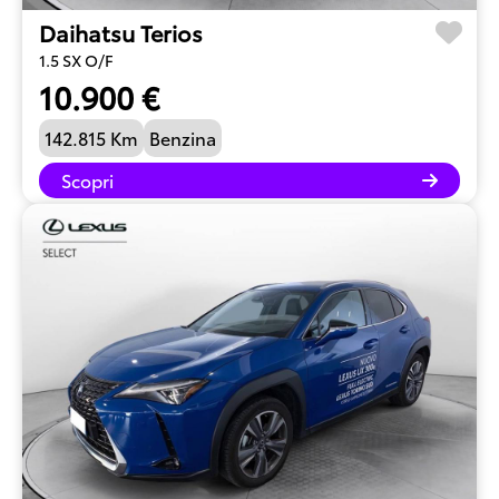
Daihatsu Terios
1.5 SX O/F
10.900 €
142.815 Km
Benzina
Scopri