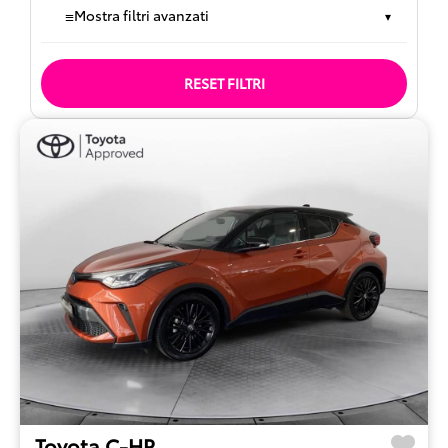
≡
Mostra filtri avanzati
▾
RESET FILTRI
Toyota C-HR