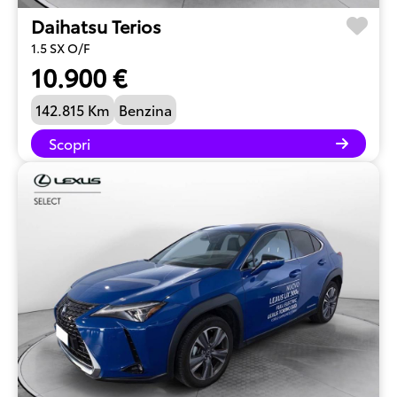
Daihatsu Terios
1.5 SX O/F
10.900 €
142.815 Km
Benzina
Scopri