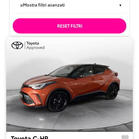
≡
Mostra filtri avanzati
▾
RESET FILTRI
Toyota C-HR