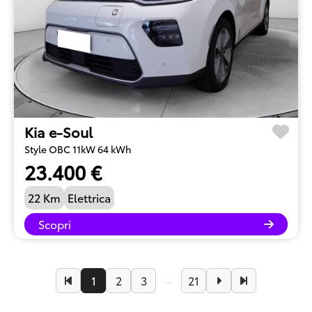
Kia e-Soul
Style OBC 11kW 64 kWh
23.400 €
22 Km
Elettrica
Scopri
1
2
3
21
...