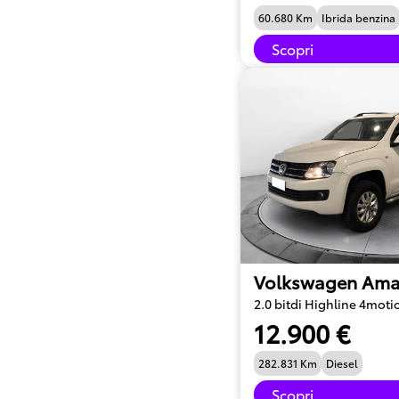
60.680 Km
Ibrida benzina
Scopri
Volkswagen Ama
2.0 bitdi Highline 4moti
12.900 €
282.831 Km
Diesel
Scopri