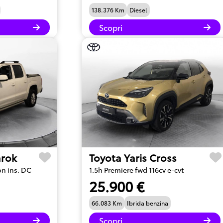
138.376 Km
Diesel
Scopri
rok
Toyota Yaris Cross
on ins. DC
1.5h Premiere fwd 116cv e-cvt
25.900 €
66.083 Km
Ibrida benzina
Scopri