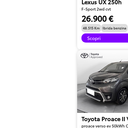
Lexus UX 250h
F-Sport 2wd cvt
26.900 €
48.515 Km
Ibrida benzina
Scopri
Toyota Proace II
proace verso ev 50kWh