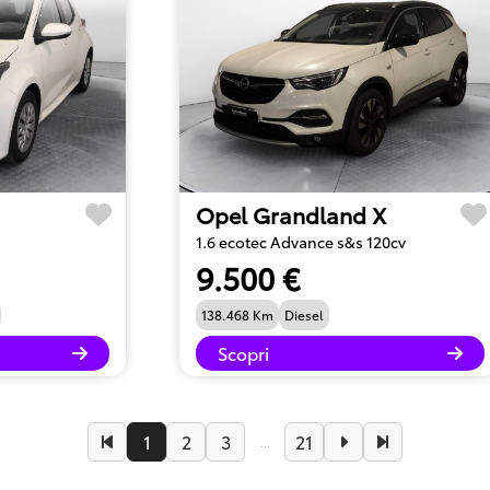
Opel Grandland X
1.6 ecotec Advance s&s 120cv
9.500 €
138.468 Km
Diesel
Scopri
1
2
3
21
...