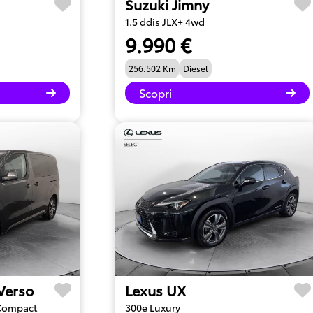
Suzuki Jimny
1.5 ddis JLX+ 4wd
9.990 €
256.502 Km
Diesel
Scopri
 Verso
Lexus UX
 Compact
300e Luxury