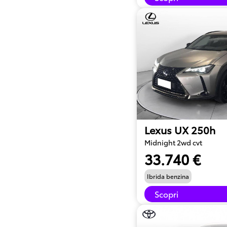
Lexus UX 250h
Midnight 2wd cvt
33.740 €
Ibrida benzina
Scopri