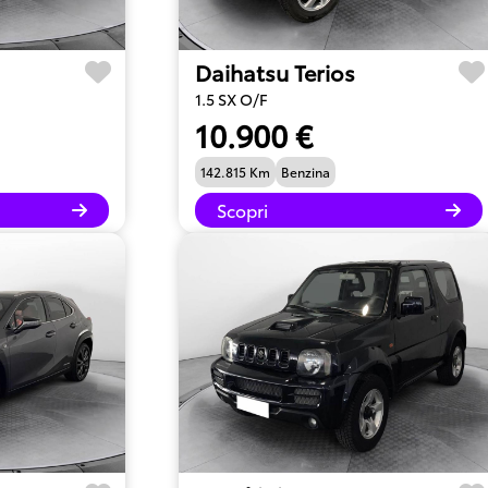
Daihatsu Terios
1.5 SX O/F
10.900 €
142.815 Km
Benzina
Scopri