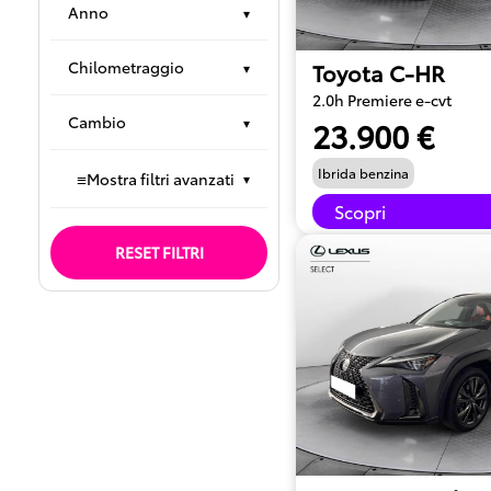
Anno
▾
Chilometraggio
Toyota C-HR
▾
2.0h Premiere e-cvt
Cambio
▾
23.900 €
Ibrida benzina
≡
Mostra filtri avanzati
▾
Scopri
RESET FILTRI