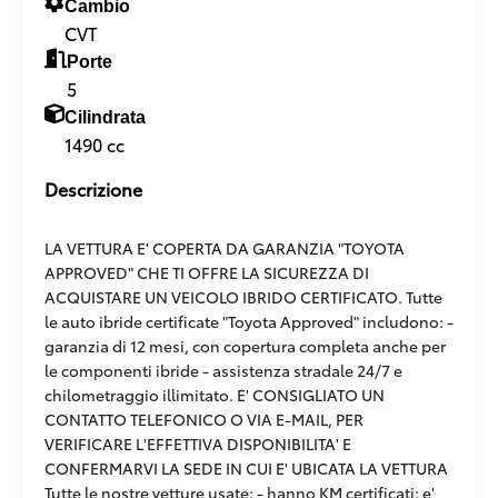
Cambio
CVT
Porte
5
Cilindrata
1490 cc
Descrizione
LA VETTURA E' COPERTA DA GARANZIA "TOYOTA
APPROVED" CHE TI OFFRE LA SICUREZZA DI
ACQUISTARE UN VEICOLO IBRIDO CERTIFICATO. Tutte
le auto ibride certificate "Toyota Approved" includono: -
garanzia di 12 mesi, con copertura completa anche per
le componenti ibride - assistenza stradale 24/7 e
chilometraggio illimitato. E' CONSIGLIATO UN
CONTATTO TELEFONICO O VIA E-MAIL, PER
VERIFICARE L'EFFETTIVA DISPONIBILITA' E
CONFERMARVI LA SEDE IN CUI E' UBICATA LA VETTURA
Tutte le nostre vetture usate: - hanno KM certificati: e'