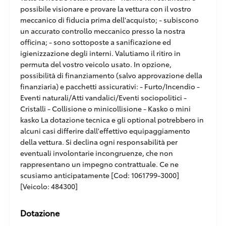
possibile visionare e provare la vettura con il vostro
meccanico di fiducia prima dell'acquisto; - subiscono
un accurato controllo meccanico presso la nostra
officina; - sono sottoposte a sanificazione ed
igienizzazione degli interni. Valutiamo il ritiro in
permuta del vostro veicolo usato. In opzione,
possibilità di finanziamento (salvo approvazione della
finanziaria) e pacchetti assicurativi: - Furto/Incendio -
Eventi naturali/Atti vandalici/Eventi sociopolitici -
Cristalli - Collisione o minicollisione - Kasko o mini
kasko La dotazione tecnica e gli optional potrebbero in
alcuni casi differire dall'effettivo equipaggiamento
della vettura. Si declina ogni responsabilità per
eventuali involontarie incongruenze, che non
rappresentano un impegno contrattuale. Ce ne
scusiamo anticipatamente [Cod: 1061799-3000]
[Veicolo: 484300]
Dotazione