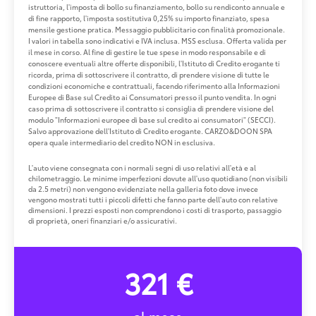
istruttoria, l'imposta di bollo su finanziamento, bollo su rendiconto annuale e
di fine rapporto, l'imposta sostitutiva 0,25% su importo finanziato, spesa
mensile gestione pratica. Messaggio pubblicitario con finalità promozionale.
I valori in tabella sono indicativi e IVA inclusa. MSS esclusa. Offerta valida per
il mese in corso. Al fine di gestire le tue spese in modo responsabile e di
conoscere eventuali altre offerte disponibili, l'Istituto di Credito erogante ti
ricorda, prima di sottoscrivere il contratto, di prendere visione di tutte le
condizioni economiche e contrattuali, facendo riferimento alla Informazioni
Europee di Base sul Credito ai Consumatori presso il punto vendita. In ogni
caso prima di sottoscrivere il contratto si consiglia di prendere visione del
modulo "Informazioni europee di base sul credito ai consumatori" (SECCI).
Salvo approvazione dell'Istituto di Credito erogante. CARZO&DOON SPA
opera quale intermediario del credito NON in esclusiva.
L'auto viene consegnata con i normali segni di uso relativi all'età e al
chilometraggio. Le minime imperfezioni dovute all'uso quotidiano (non visibili
da 2.5 metri) non vengono evidenziate nella galleria foto dove invece
vengono mostrati tutti i piccoli difetti che fanno parte dell'auto con relative
dimensioni. I prezzi esposti non comprendono i costi di trasporto, passaggio
di proprietà, oneri finanziari e/o assicurativi.
321 €