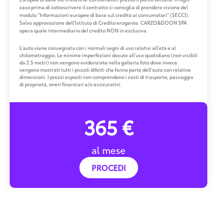
caso prima di sottoscrivere il contratto si consiglia di prendere visione del
modulo "Informazioni europee di base sul credito ai consumatori" (SECCI).
Salvo approvazione dell'Istituto di Credito erogante. CARZO&DOON SPA
opera quale intermediario del credito NON in esclusiva.
L'auto viene consegnata con i normali segni di uso relativi all'età e al
chilometraggio. Le minime imperfezioni dovute all'uso quotidiano (non visibili
da 2.5 metri) non vengono evidenziate nella galleria foto dove invece
vengono mostrati tutti i piccoli difetti che fanno parte dell'auto con relative
dimensioni. I prezzi esposti non comprendono i costi di trasporto, passaggio
di proprietà, oneri finanziari e/o assicurativi.
365 €
al mese
PROCEDI