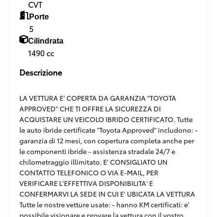
CVT
Porte
5
Cilindrata
1490 cc
Descrizione
LA VETTURA E' COPERTA DA GARANZIA "TOYOTA
APPROVED" CHE TI OFFRE LA SICUREZZA DI
ACQUISTARE UN VEICOLO IBRIDO CERTIFICATO. Tutte
le auto ibride certificate "Toyota Approved" includono: -
garanzia di 12 mesi, con copertura completa anche per
le componenti ibride - assistenza stradale 24/7 e
chilometraggio illimitato. E' CONSIGLIATO UN
CONTATTO TELEFONICO O VIA E-MAIL, PER
VERIFICARE L'EFFETTIVA DISPONIBILITA' E
CONFERMARVI LA SEDE IN CUI E' UBICATA LA VETTURA
Tutte le nostre vetture usate: - hanno KM certificati: e'
possibile visionare e provare la vettura con il vostro