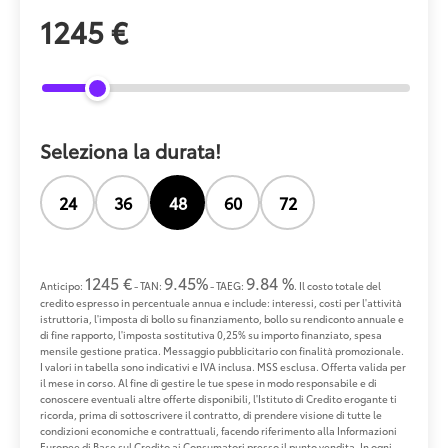
1245 €
Seleziona la durata!
24
36
48
60
72
1245 €
9.45%
9.84 %
Anticipo:
- TAN:
- TAEG:
. Il costo totale del
credito espresso in percentuale annua e include: interessi, costi per l'attività
istruttoria, l'imposta di bollo su finanziamento, bollo su rendiconto annuale e
di fine rapporto, l'imposta sostitutiva 0,25% su importo finanziato, spesa
mensile gestione pratica. Messaggio pubblicitario con finalità promozionale.
I valori in tabella sono indicativi e IVA inclusa. MSS esclusa. Offerta valida per
il mese in corso. Al fine di gestire le tue spese in modo responsabile e di
conoscere eventuali altre offerte disponibili, l'Istituto di Credito erogante ti
ricorda, prima di sottoscrivere il contratto, di prendere visione di tutte le
condizioni economiche e contrattuali, facendo riferimento alla Informazioni
Europee di Base sul Credito ai Consumatori presso il punto vendita. In ogni