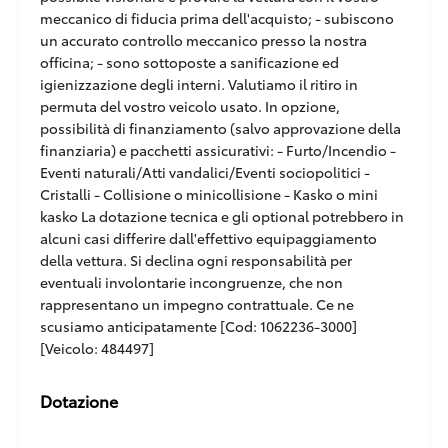
meccanico di fiducia prima dell'acquisto; - subiscono
un accurato controllo meccanico presso la nostra
officina; - sono sottoposte a sanificazione ed
igienizzazione degli interni. Valutiamo il ritiro in
permuta del vostro veicolo usato. In opzione,
possibilità di finanziamento (salvo approvazione della
finanziaria) e pacchetti assicurativi: - Furto/Incendio -
Eventi naturali/Atti vandalici/Eventi sociopolitici -
Cristalli - Collisione o minicollisione - Kasko o mini
kasko La dotazione tecnica e gli optional potrebbero in
alcuni casi differire dall'effettivo equipaggiamento
della vettura. Si declina ogni responsabilità per
eventuali involontarie incongruenze, che non
rappresentano un impegno contrattuale. Ce ne
scusiamo anticipatamente [Cod: 1062236-3000]
[Veicolo: 484497]
Dotazione