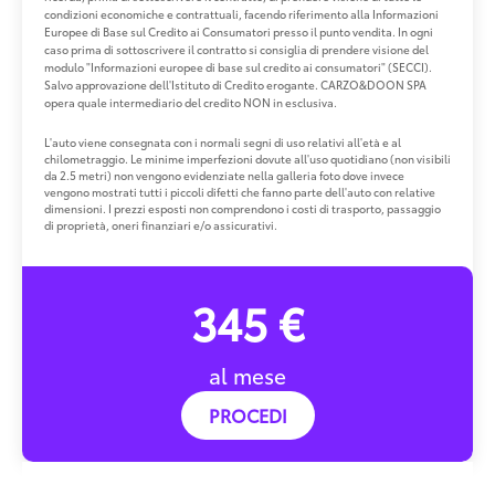
condizioni economiche e contrattuali, facendo riferimento alla Informazioni
Europee di Base sul Credito ai Consumatori presso il punto vendita. In ogni
caso prima di sottoscrivere il contratto si consiglia di prendere visione del
modulo "Informazioni europee di base sul credito ai consumatori" (SECCI).
Salvo approvazione dell'Istituto di Credito erogante. CARZO&DOON SPA
opera quale intermediario del credito NON in esclusiva.
L'auto viene consegnata con i normali segni di uso relativi all'età e al
chilometraggio. Le minime imperfezioni dovute all'uso quotidiano (non visibili
da 2.5 metri) non vengono evidenziate nella galleria foto dove invece
vengono mostrati tutti i piccoli difetti che fanno parte dell'auto con relative
dimensioni. I prezzi esposti non comprendono i costi di trasporto, passaggio
di proprietà, oneri finanziari e/o assicurativi.
345 €
al mese
PROCEDI