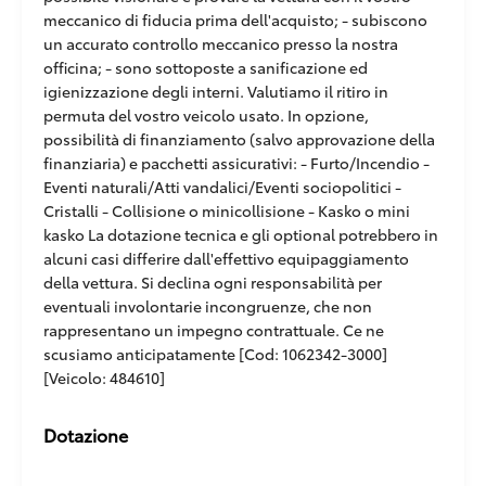
meccanico di fiducia prima dell'acquisto; - subiscono
un accurato controllo meccanico presso la nostra
officina; - sono sottoposte a sanificazione ed
igienizzazione degli interni. Valutiamo il ritiro in
permuta del vostro veicolo usato. In opzione,
possibilità di finanziamento (salvo approvazione della
finanziaria) e pacchetti assicurativi: - Furto/Incendio -
Eventi naturali/Atti vandalici/Eventi sociopolitici -
Cristalli - Collisione o minicollisione - Kasko o mini
kasko La dotazione tecnica e gli optional potrebbero in
alcuni casi differire dall'effettivo equipaggiamento
della vettura. Si declina ogni responsabilità per
eventuali involontarie incongruenze, che non
rappresentano un impegno contrattuale. Ce ne
scusiamo anticipatamente [Cod: 1062342-3000]
[Veicolo: 484610]
Dotazione