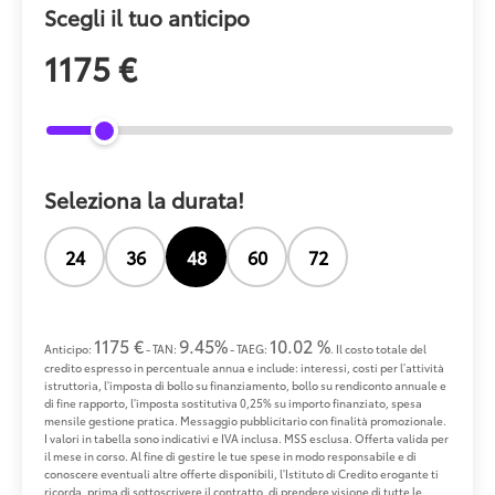
Scegli il tuo anticipo
1175 €
Seleziona la durata!
24
36
48
60
72
1175 €
9.45%
10.02 %
Anticipo:
- TAN:
- TAEG:
. Il costo totale del
credito espresso in percentuale annua e include: interessi, costi per l'attività
istruttoria, l'imposta di bollo su finanziamento, bollo su rendiconto annuale e
di fine rapporto, l'imposta sostitutiva 0,25% su importo finanziato, spesa
mensile gestione pratica. Messaggio pubblicitario con finalità promozionale.
I valori in tabella sono indicativi e IVA inclusa. MSS esclusa. Offerta valida per
il mese in corso. Al fine di gestire le tue spese in modo responsabile e di
conoscere eventuali altre offerte disponibili, l'Istituto di Credito erogante ti
ricorda, prima di sottoscrivere il contratto, di prendere visione di tutte le