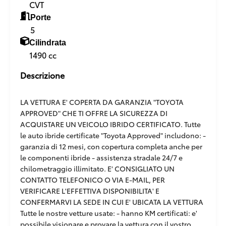
CVT
Porte
5
Cilindrata
1490 cc
Descrizione
LA VETTURA E' COPERTA DA GARANZIA "TOYOTA
APPROVED" CHE TI OFFRE LA SICUREZZA DI
ACQUISTARE UN VEICOLO IBRIDO CERTIFICATO. Tutte
le auto ibride certificate "Toyota Approved" includono: -
garanzia di 12 mesi, con copertura completa anche per
le componenti ibride - assistenza stradale 24/7 e
chilometraggio illimitato. E' CONSIGLIATO UN
CONTATTO TELEFONICO O VIA E-MAIL, PER
VERIFICARE L'EFFETTIVA DISPONIBILITA' E
CONFERMARVI LA SEDE IN CUI E' UBICATA LA VETTURA
Tutte le nostre vetture usate: - hanno KM certificati: e'
possibile visionare e provare la vettura con il vostro