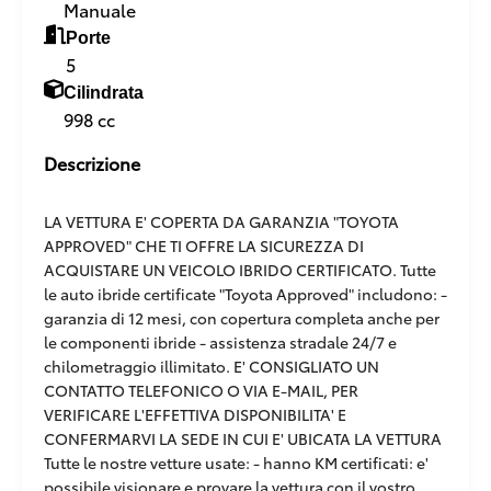
Manuale
Porte
5
Cilindrata
998 cc
Descrizione
LA VETTURA E' COPERTA DA GARANZIA "TOYOTA
APPROVED" CHE TI OFFRE LA SICUREZZA DI
ACQUISTARE UN VEICOLO IBRIDO CERTIFICATO. Tutte
le auto ibride certificate "Toyota Approved" includono: -
garanzia di 12 mesi, con copertura completa anche per
le componenti ibride - assistenza stradale 24/7 e
chilometraggio illimitato. E' CONSIGLIATO UN
CONTATTO TELEFONICO O VIA E-MAIL, PER
VERIFICARE L'EFFETTIVA DISPONIBILITA' E
CONFERMARVI LA SEDE IN CUI E' UBICATA LA VETTURA
Tutte le nostre vetture usate: - hanno KM certificati: e'
possibile visionare e provare la vettura con il vostro