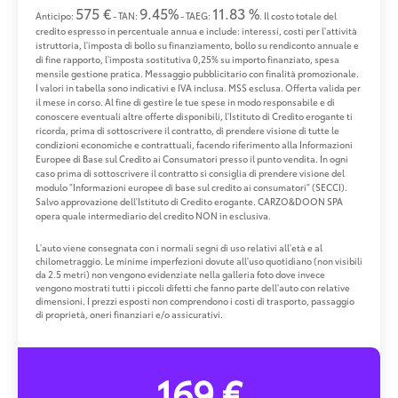
575 €
9.45%
11.83 %
Anticipo:
- TAN:
- TAEG:
. Il costo totale del
credito espresso in percentuale annua e include: interessi, costi per l'attività
istruttoria, l'imposta di bollo su finanziamento, bollo su rendiconto annuale e
di fine rapporto, l'imposta sostitutiva 0,25% su importo finanziato, spesa
mensile gestione pratica. Messaggio pubblicitario con finalità promozionale.
I valori in tabella sono indicativi e IVA inclusa. MSS esclusa. Offerta valida per
il mese in corso. Al fine di gestire le tue spese in modo responsabile e di
conoscere eventuali altre offerte disponibili, l'Istituto di Credito erogante ti
ricorda, prima di sottoscrivere il contratto, di prendere visione di tutte le
condizioni economiche e contrattuali, facendo riferimento alla Informazioni
Europee di Base sul Credito ai Consumatori presso il punto vendita. In ogni
caso prima di sottoscrivere il contratto si consiglia di prendere visione del
modulo "Informazioni europee di base sul credito ai consumatori" (SECCI).
Salvo approvazione dell'Istituto di Credito erogante. CARZO&DOON SPA
opera quale intermediario del credito NON in esclusiva.
L'auto viene consegnata con i normali segni di uso relativi all'età e al
chilometraggio. Le minime imperfezioni dovute all'uso quotidiano (non visibili
da 2.5 metri) non vengono evidenziate nella galleria foto dove invece
vengono mostrati tutti i piccoli difetti che fanno parte dell'auto con relative
dimensioni. I prezzi esposti non comprendono i costi di trasporto, passaggio
di proprietà, oneri finanziari e/o assicurativi.
169 €