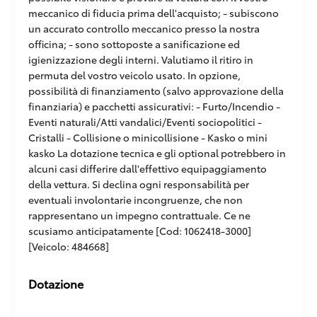
meccanico di fiducia prima dell'acquisto; - subiscono
un accurato controllo meccanico presso la nostra
officina; - sono sottoposte a sanificazione ed
igienizzazione degli interni. Valutiamo il ritiro in
permuta del vostro veicolo usato. In opzione,
possibilità di finanziamento (salvo approvazione della
finanziaria) e pacchetti assicurativi: - Furto/Incendio -
Eventi naturali/Atti vandalici/Eventi sociopolitici -
Cristalli - Collisione o minicollisione - Kasko o mini
kasko La dotazione tecnica e gli optional potrebbero in
alcuni casi differire dall'effettivo equipaggiamento
della vettura. Si declina ogni responsabilità per
eventuali involontarie incongruenze, che non
rappresentano un impegno contrattuale. Ce ne
scusiamo anticipatamente [Cod: 1062418-3000]
[Veicolo: 484668]
Dotazione