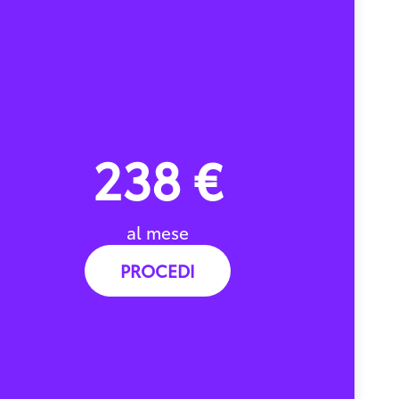
238 €
al mese
PROCEDI