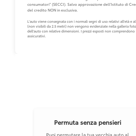
consumatori" (SECCI). Salvo approvazione dell'Istituto di 
del credito NON in esclusiva.
L'auto viene consegnata con i normali segni di uso relativi all'età e
(non visibili da 2.5 metri) non vengono evidenziate nella galleria fot
dell'auto con relative dimensioni. I prezzi esposti non comprendono i 
assicurativi.
Permuta senza pensieri
Puoi permutare la tua vecchia auto al