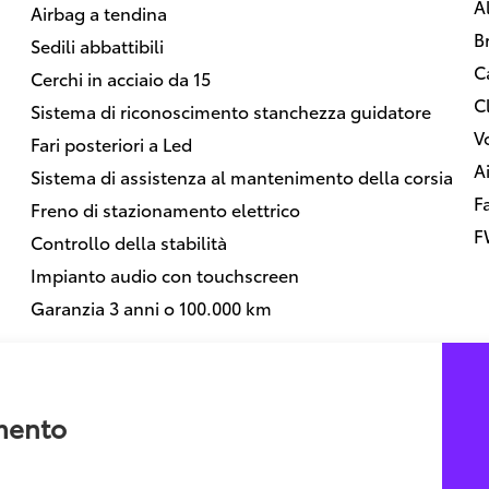
Al
Airbag a tendina
B
Sedili abbattibili
C
Cerchi in acciaio da 15
C
Sistema di riconoscimento stanchezza guidatore
V
Fari posteriori a Led
A
Sistema di assistenza al mantenimento della corsia
F
Freno di stazionamento elettrico
F
Controllo della stabilità
Impianto audio con touchscreen
Garanzia 3 anni o 100.000 km
amento