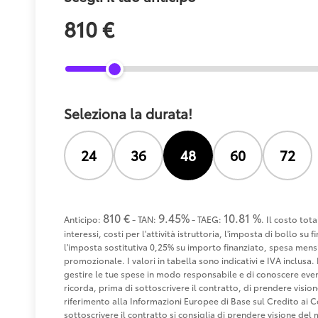
810 €
Seleziona la durata!
24
36
48
60
72
810 €
9.45%
10.81 %
Anticipo:
- TAN:
- TAEG:
. Il costo tot
interessi, costi per l'attività istruttoria, l'imposta di bollo s
l'imposta sostitutiva 0,25% su importo finanziato, spesa mensi
promozionale. I valori in tabella sono indicativi e IVA inclusa. 
gestire le tue spese in modo responsabile e di conoscere eventu
ricorda, prima di sottoscrivere il contratto, di prendere visio
riferimento alla Informazioni Europee di Base sul Credito ai 
sottoscrivere il contratto si consiglia di prendere visione de