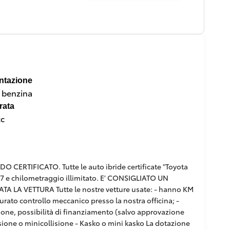
ntazione
a benzina
rata
cc
RTIFICATO. Tutte le auto ibride certificate "Toyota
/7 e chilometraggio illimitato. E' CONSIGLIATO UN
 LA VETTURA Tutte le nostre vetture usate: - hanno KM
curato controllo meccanico presso la nostra officina; -
pzione, possibilità di finanziamento (salvo approvazione
ollisione o minicollisione - Kasko o mini kasko La dotazione