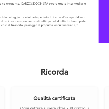
Credito erogante. CARZO&DOON SPA opera quale intermediario
 al chilometraggio. Le minime imperfezioni dovute all'uso quotidiano
o dove invece vengono mostrati tutti i piccoli difetti che fanno parte
costi di trasporto, passaggio di proprietà, oneri finanziari e/o
Ricorda
Qualità certificata
Ogni vettura supera oltre 200 controlli