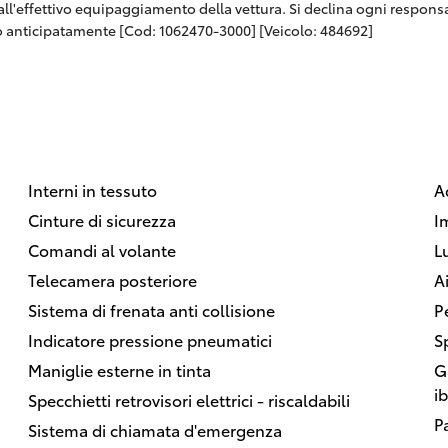
 dall'effettivo equipaggiamento della vettura. Si declina ogni respon
 anticipatamente [Cod: 1062470-3000] [Veicolo: 484692]
Interni in tessuto
A
Cinture di sicurezza
I
Comandi al volante
L
Telecamera posteriore
A
Sistema di frenata anti collisione
P
Indicatore pressione pneumatici
S
Maniglie esterne in tinta
G
i
Specchietti retrovisori elettrici - riscaldabili
P
Sistema di chiamata d'emergenza