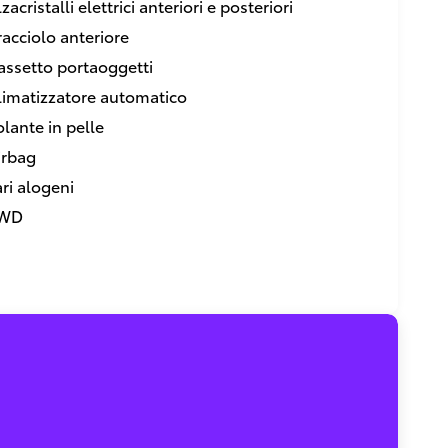
zacristalli elettrici anteriori e posteriori
racciolo anteriore
assetto portaoggetti
limatizzatore automatico
olante in pelle
irbag
ari alogeni
WD