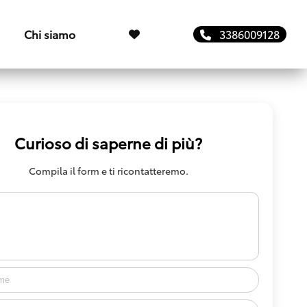
Chi siamo
3386009128
Curioso di saperne di più?
Compila il form e ti ricontatteremo.