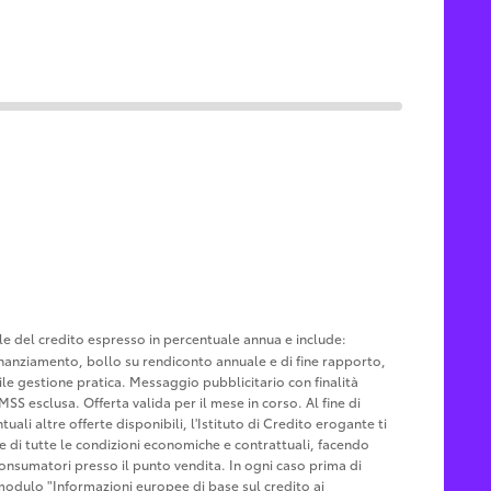
ale del credito espresso in percentuale annua e include:
u finanziamento, bollo su rendiconto annuale e di fine rapporto,
le gestione pratica. Messaggio pubblicitario con finalità
MSS esclusa. Offerta valida per il mese in corso. Al fine di
ali altre offerte disponibili, l'Istituto di Credito erogante ti
ne di tutte le condizioni economiche e contrattuali, facendo
Consumatori presso il punto vendita. In ogni caso prima di
l modulo "Informazioni europee di base sul credito ai