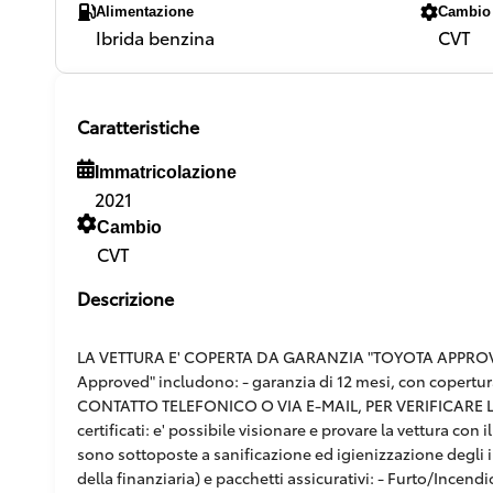
Alimentazione
Cambio
Ibrida benzina
CVT
Caratteristiche
Immatricolazione
2021
Cambio
CVT
Descrizione
LA VETTURA E' COPERTA DA GARANZIA "TOYOTA APPROVED"
Approved" includono: - garanzia di 12 mesi, con copertur
CONTATTO TELEFONICO O VIA E-MAIL, PER VERIFICARE L'E
certificati: e' possibile visionare e provare la vettura co
sono sottoposte a sanificazione ed igienizzazione degli in
della finanziaria) e pacchetti assicurativi: - Furto/Incendi