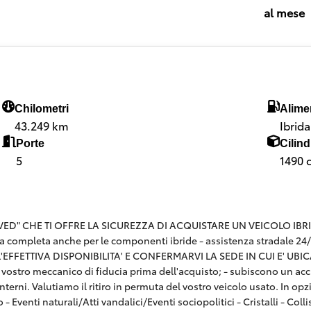
al mese
Chilometri
Alime
43.249 km
Ibrid
Porte
Cilind
5
1490 
 CHE TI OFFRE LA SICUREZZA DI ACQUISTARE UN VEICOLO IBRIDO CE
a completa anche per le componenti ibride - assistenza stradale 24
FFETTIVA DISPONIBILITA' E CONFERMARVI LA SEDE IN CUI E' UBICATA
n il vostro meccanico di fiducia prima dell'acquisto; - subiscono un ac
terni. Valutiamo il ritiro in permuta del vostro veicolo usato. In o
o - Eventi naturali/Atti vandalici/Eventi sociopolitici - Cristalli - C