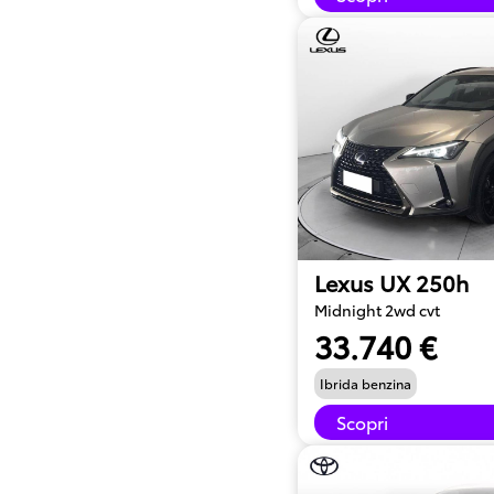
Lexus UX 250h
Midnight 2wd cvt
33.740 €
Ibrida benzina
Scopri