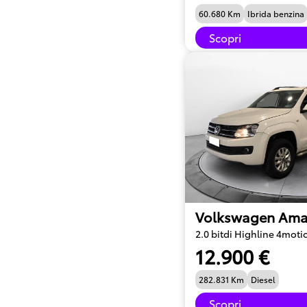
60.680 Km
Ibrida benzina
Scopri
Volkswagen Ama
2.0 bitdi Highline 4moti
12.900 €
282.831 Km
Diesel
Scopri