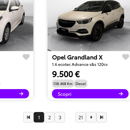
Opel Grandland X
1.6 ecotec Advance s&s 120cv
9.500 €
138.468 Km
Diesel
Scopri
1
2
3
21
...