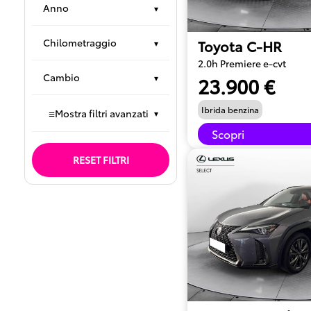
Anno
▾
Chilometraggio
Toyota C-HR
▾
2.0h Premiere e-cvt
Cambio
▾
23.900 €
Ibrida benzina
≡
Mostra filtri avanzati
▾
Scopri
RESET FILTRI