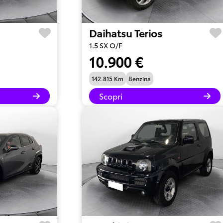
Daihatsu Terios
1.5 SX O/F
10.900 €
142.815 Km
Benzina
Scopri