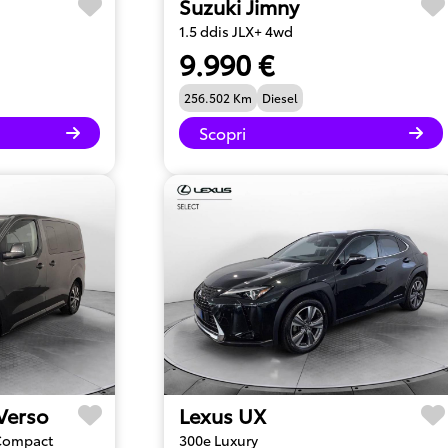
Suzuki Jimny
1.5 ddis JLX+ 4wd
9.990 €
256.502 Km
Diesel
Scopri
 Verso
Lexus UX
 Compact
300e Luxury