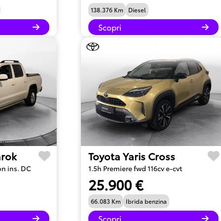
138.376 Km
Diesel
Scopri
rok
Toyota Yaris Cross
on ins. DC
1.5h Premiere fwd 116cv e-cvt
25.900 €
66.083 Km
Ibrida benzina
Scopri