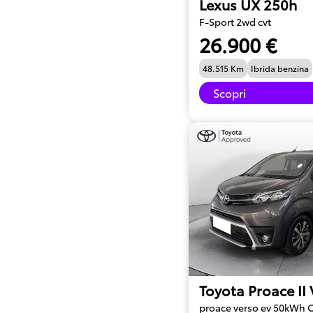
Lexus UX 250h
F-Sport 2wd cvt
26.900 €
48.515 Km
Ibrida benzina
Scopri
Toyota Proace II
proace verso ev 50kWh