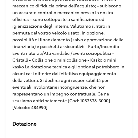
meccanico di fiducia prima dell'acquisto; - subiscono
un accurato controllo meccanico presso la nostra
officina; - sono sottoposte a sanificazione ed
igienizzazione degli interni. Valutiamo il ritiro in
permuta del vostro veicolo usato. In opzione,
possibilità di finanziamento (salvo approvazione della
finanziaria) e pacchetti assicurativi: - Furto/Incendio -
Eventi naturali/Atti vandalici/Eventi sociopolitici -
Cristalli - Collisione o minicollisione - Kasko o mini
kasko La dotazione tecnica e gli optional potrebbero in
alcuni casi differire dall'effettivo equipaggiamento
della vettura. Si declina ogni responsabilità per
eventuali involontarie incongruenze, che non
rappresentano un impegno contrattuale. Ce ne
scusiamo anticipatamente [Cod: 1063338-3000]
[Veicolo: 484990]
Dotazione