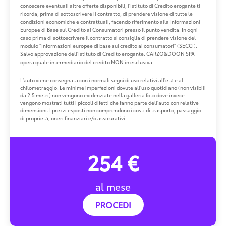
conoscere eventuali altre offerte disponibili, l'Istituto di Credito erogante ti
ricorda, prima di sottoscrivere il contratto, di prendere visione di tutte le
condizioni economiche e contrattuali, facendo riferimento alla Informazioni
Europee di Base sul Credito ai Consumatori presso il punto vendita. In ogni
caso prima di sottoscrivere il contratto si consiglia di prendere visione del
modulo "Informazioni europee di base sul credito ai consumatori" (SECCI).
Salvo approvazione dell'Istituto di Credito erogante. CARZO&DOON SPA
opera quale intermediario del credito NON in esclusiva.
L'auto viene consegnata con i normali segni di uso relativi all'età e al
chilometraggio. Le minime imperfezioni dovute all'uso quotidiano (non visibili
da 2.5 metri) non vengono evidenziate nella galleria foto dove invece
vengono mostrati tutti i piccoli difetti che fanno parte dell'auto con relative
dimensioni. I prezzi esposti non comprendono i costi di trasporto, passaggio
di proprietà, oneri finanziari e/o assicurativi.
254 €
al mese
PROCEDI