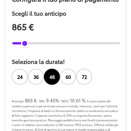
Scegli il tuo anticipo
865 €
Seleziona la durata!
24
36
48
60
72
865 €
9.45%
10.61 %
Anticipo:
- TAN:
- TAEG:
. Il costo totale del
credito espresso in percentuale annua e include: interessi, costi per l'attività
istruttoria, l'imposta di bollo su finanziamento, bollo su rendiconto annuale e
di fine rapporto, l'imposta sostitutiva 0,25% su importo finanziato, spesa
mensile gestione pratica. Messaggio pubblicitario con finalità promozionale.
I valori in tabella sono indicativi e IVA inclusa. MSS esclusa. Offerta valida per
il mese in corso. Al fine di gestire le tue spese in modo responsabile e di