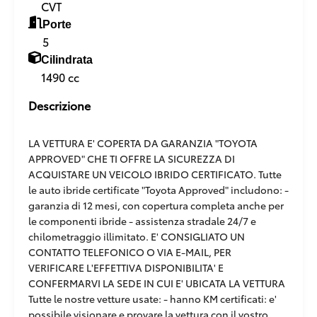
CVT
Porte
5
Cilindrata
1490 cc
Descrizione
LA VETTURA E' COPERTA DA GARANZIA "TOYOTA
APPROVED" CHE TI OFFRE LA SICUREZZA DI
ACQUISTARE UN VEICOLO IBRIDO CERTIFICATO. Tutte
le auto ibride certificate "Toyota Approved" includono: -
garanzia di 12 mesi, con copertura completa anche per
le componenti ibride - assistenza stradale 24/7 e
chilometraggio illimitato. E' CONSIGLIATO UN
CONTATTO TELEFONICO O VIA E-MAIL, PER
VERIFICARE L'EFFETTIVA DISPONIBILITA' E
CONFERMARVI LA SEDE IN CUI E' UBICATA LA VETTURA
Tutte le nostre vetture usate: - hanno KM certificati: e'
possibile visionare e provare la vettura con il vostro