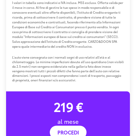
I valori in tabella sono indicativi e IVA inclusa. MSS esclusa. Offerta valida per
il mese in corso. Al fine di gestire le tue spese in modo responsabile e di
conoscere eventuali altre offerte disponibili, l'Istituto di Credito erogante ti
ricorda, prima di sottoscrivere il contratto, di prendere visione di tutte le
condizioni economiche e contrattuali, facendo riferimento alla Informazioni
Europee di Base sul Credito ai Consumatori presso il punto vendita. In ogni
caso prima di sottoscrivere il contratto si consiglia di prendere visione del
modulo "Informazioni europee di base sul credito ai consumatori" (SECCI).
Salvo approvazione dell'Istituto di Credito erogante. CARZO&DOON SPA
opera quale intermediario del credito NON in esclusiva.
L'auto viene consegnata con i normali segni di uso relativi all'età e al
chilometraggio. Le minime imperfezioni dovute all'uso quotidiano (non visibili
da 2.5 metri) non vengono evidenziate nella galleria foto dove invece
vengono mostrati tutti i piccoli difetti che fanno parte dell'auto con relative
dimensioni. I prezzi esposti non comprendono i costi di trasporto, passaggio
di proprietà, oneri finanziari e/o assicurativi.
219 €
al mese
PROCEDI