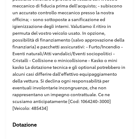
meccanico di fiducia prima dell'acquisto; - subiscono
un accurato controllo meccanico presso la nostra
officina; - sono sottoposte a sanificazione ed
igienizzazione degli interni. Valutiamo il ritiro in
permuta del vostro veicolo usato. In opzione,
possibilità di finanziamento (salvo approvazione della
finanziaria) e pacchetti assicurativi: - Furto/Incendio -
Eventi naturali/Atti vandalici/Eventi sociopolitici -
Cristalli - Collisione o minicollisione - Kasko o mini
kasko La dotazione tecnica e gli optional potrebbero in
alcuni casi differire dall'effettivo equipaggiamento
della vettura. Si declina ogni responsabilità per
eventuali involontarie incongruenze, che non
rappresentano un impegno contrattuale. Ce ne
scusiamo anticipatamente [Cod: 1064240-3000]
[Veicolo: 485434]
Dotazione