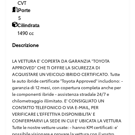
CVT
Porte
5
Cilindrata
1490 cc
Descrizione
LA VETTURA E' COPERTA DA GARANZIA "TOYOTA
APPROVED" CHE TI OFFRE LA SICUREZZA DI
ACQUISTARE UN VEICOLO IBRIDO CERTIFICATO. Tutte
le auto ibride certificate "Toyota Approved" includono: -
garanzia di 12 mesi, con copertura completa anche per
le componenti ibride - assistenza stradale 24/7 e
chilometraggio illimitato. E' CONSIGLIATO UN
CONTATTO TELEFONICO O VIA E-MAIL, PER
VERIFICARE L'EFFETTIVA DISPONIBILITA' E
CONFERMARVI LA SEDE IN CUI E' UBICATA LA VETTURA
Tutte le nostre vetture usate: - hanno KM certificati: e'
possibile visionare e provare la vettura con il vostro