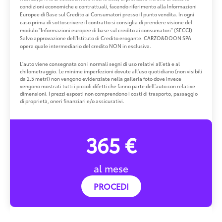
condizioni economiche e contrattuali, facendo riferimento alla Informazioni
Europee di Base sul Credito ai Consumatori presso il punto vendita. In ogni
caso prima di sottoscrivere il contratto si consiglia di prendere visione del
modulo "Informazioni europee di base sul credito ai consumatori" (SECCI).
Salvo approvazione dell'Istituto di Credito erogante. CARZO&DOON SPA
opera quale intermediario del credito NON in esclusiva.
L'auto viene consegnata con i normali segni di uso relativi all'età e al
chilometraggio. Le minime imperfezioni dovute all'uso quotidiano (non visibili
da 2.5 metri) non vengono evidenziate nella galleria foto dove invece
vengono mostrati tutti i piccoli difetti che fanno parte dell'auto con relative
dimensioni. I prezzi esposti non comprendono i costi di trasporto, passaggio
di proprietà, oneri finanziari e/o assicurativi.
365 €
al mese
PROCEDI