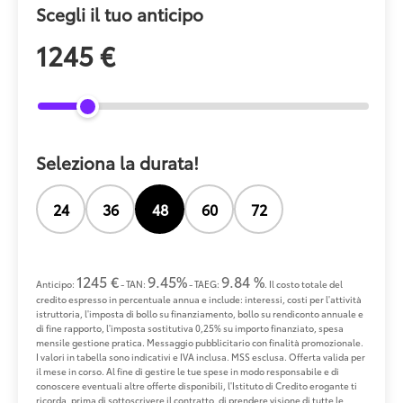
Scegli il tuo anticipo
1245 €
Seleziona la durata!
24
36
48
60
72
1245 €
9.45%
9.84 %
Anticipo:
- TAN:
- TAEG:
. Il costo totale del
credito espresso in percentuale annua e include: interessi, costi per l'attività
istruttoria, l'imposta di bollo su finanziamento, bollo su rendiconto annuale e
di fine rapporto, l'imposta sostitutiva 0,25% su importo finanziato, spesa
mensile gestione pratica. Messaggio pubblicitario con finalità promozionale.
I valori in tabella sono indicativi e IVA inclusa. MSS esclusa. Offerta valida per
il mese in corso. Al fine di gestire le tue spese in modo responsabile e di
conoscere eventuali altre offerte disponibili, l'Istituto di Credito erogante ti
ricorda, prima di sottoscrivere il contratto, di prendere visione di tutte le