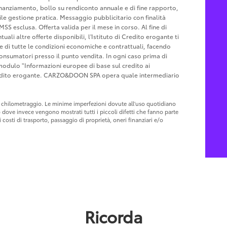
u finanziamento, bollo su rendiconto annuale e di fine rapporto,
le gestione pratica. Messaggio pubblicitario con finalità
MSS esclusa. Offerta valida per il mese in corso. Al fine di
ali altre offerte disponibili, l'Istituto di Credito erogante ti
ne di tutte le condizioni economiche e contrattuali, facendo
Consumatori presso il punto vendita. In ogni caso prima di
l modulo "Informazioni europee di base sul credito ai
Credito erogante. CARZO&DOON SPA opera quale intermediario
 al chilometraggio. Le minime imperfezioni dovute all'uso quotidiano
o dove invece vengono mostrati tutti i piccoli difetti che fanno parte
costi di trasporto, passaggio di proprietà, oneri finanziari e/o
Ricorda