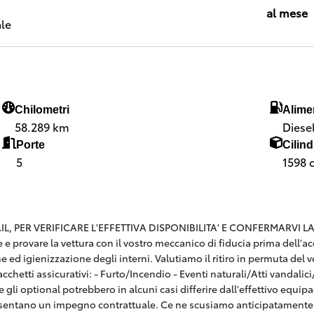
al mese
le
Chilometri
Alime
58.289 km
Diese
Porte
Cilind
5
1598 
 PER VERIFICARE L'EFFETTIVA DISPONIBILITA' E CONFERMARVI LA SE
are e provare la vettura con il vostro meccanico di fiducia prima dell
e ed igienizzazione degli interni. Valutiamo il ritiro in permuta del v
hetti assicurativi: - Furto/Incendio - Eventi naturali/Atti vandalici/E
 gli optional potrebbero in alcuni casi differire dall'effettivo equi
esentano un impegno contrattuale. Ce ne scusiamo anticipatamente 