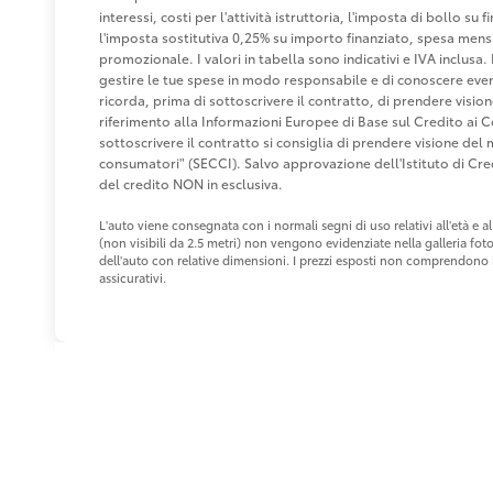
interessi, costi per l'attività istruttoria, l'imposta di bollo s
l'imposta sostitutiva 0,25% su importo finanziato, spesa mensi
promozionale. I valori in tabella sono indicativi e IVA inclusa. 
gestire le tue spese in modo responsabile e di conoscere eventu
ricorda, prima di sottoscrivere il contratto, di prendere visio
riferimento alla Informazioni Europee di Base sul Credito ai 
sottoscrivere il contratto si consiglia di prendere visione de
consumatori" (SECCI). Salvo approvazione dell'Istituto di 
del credito NON in esclusiva.
L'auto viene consegnata con i normali segni di uso relativi all'età e
(non visibili da 2.5 metri) non vengono evidenziate nella galleria fot
dell'auto con relative dimensioni. I prezzi esposti non comprendono i 
assicurativi.