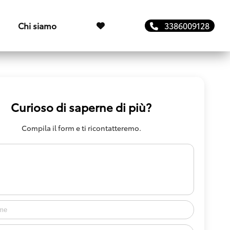
Chi siamo
3386009128
Curioso di saperne di più?
Compila il form e ti ricontatteremo.