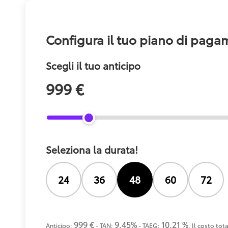
Configura il tuo piano di pag
Scegli il tuo anticipo
999 €
Seleziona la durata!
24
36
48
60
72
999 €
9.45%
10.21 %
Anticipo:
- TAN:
- TAEG:
. Il costo to