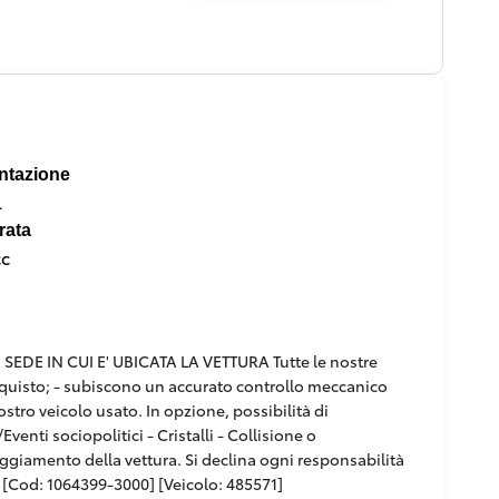
ntazione
l
rata
cc
DE IN CUI E' UBICATA LA VETTURA Tutte le nostre
'acquisto; - subiscono un accurato controllo meccanico
ostro veicolo usato. In opzione, possibilità di
venti sociopolitici - Cristalli - Collisione o
paggiamento della vettura. Si declina ogni responsabilità
[Cod: 1064399-3000] [Veicolo: 485571]