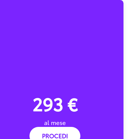
293 €
al mese
PROCEDI