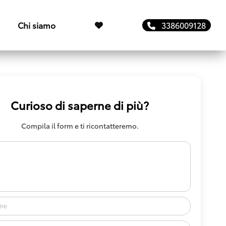
Chi siamo
3386009128
Curioso di saperne di più?
Compila il form e ti ricontatteremo.