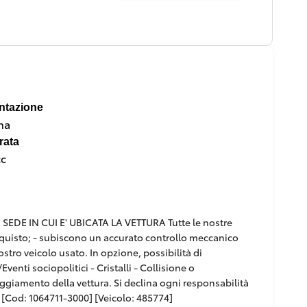
ntazione
na
rata
cc
DE IN CUI E' UBICATA LA VETTURA Tutte le nostre
'acquisto; - subiscono un accurato controllo meccanico
ostro veicolo usato. In opzione, possibilità di
venti sociopolitici - Cristalli - Collisione o
paggiamento della vettura. Si declina ogni responsabilità
[Cod: 1064711-3000] [Veicolo: 485774]