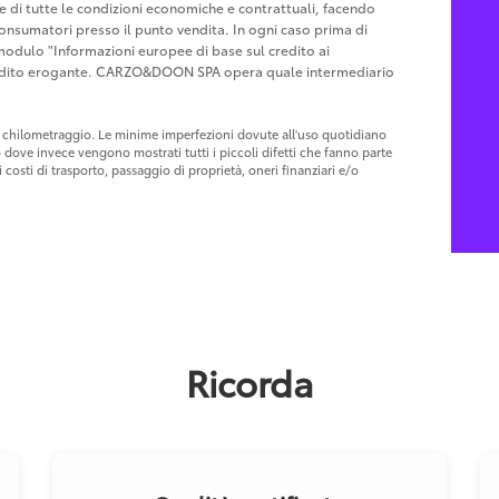
ne di tutte le condizioni economiche e contrattuali, facendo
Consumatori presso il punto vendita. In ogni caso prima di
l modulo "Informazioni europee di base sul credito ai
Credito erogante. CARZO&DOON SPA opera quale intermediario
 al chilometraggio. Le minime imperfezioni dovute all'uso quotidiano
o dove invece vengono mostrati tutti i piccoli difetti che fanno parte
costi di trasporto, passaggio di proprietà, oneri finanziari e/o
Ricorda