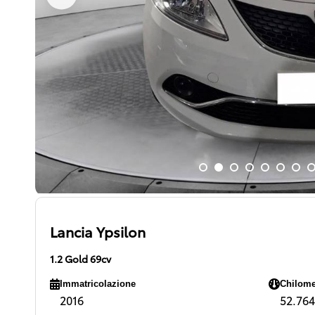
Lancia Ypsilon
1.2 Gold 69cv
Immatricolazione
Chilome
2016
52.764 