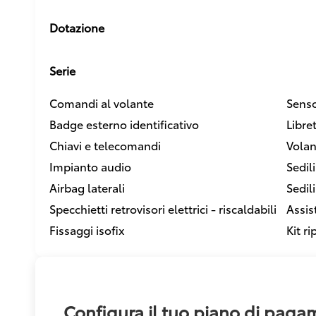
Dotazione
Serie
Comandi al volante
Senso
Badge esterno identificativo
Libre
Chiavi e telecomandi
Volan
Impianto audio
Sedili
Airbag laterali
Sedili
Specchietti retrovisori elettrici - riscaldabili
Assis
Fissaggi isofix
Kit r
Configura il tuo piano di pag