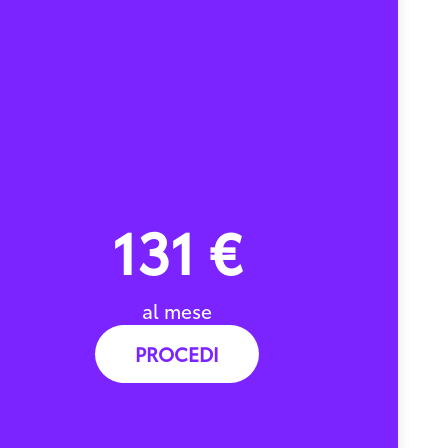
131 €
al mese
PROCEDI