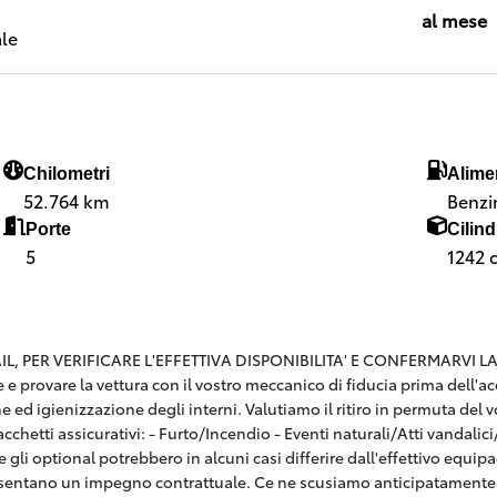
al mese
le
Chilometri
Alime
52.764 km
Benzi
Porte
Cilind
5
1242 
 PER VERIFICARE L'EFFETTIVA DISPONIBILITA' E CONFERMARVI LA SE
are e provare la vettura con il vostro meccanico di fiducia prima dell
e ed igienizzazione degli interni. Valutiamo il ritiro in permuta del v
hetti assicurativi: - Furto/Incendio - Eventi naturali/Atti vandalici/E
 gli optional potrebbero in alcuni casi differire dall'effettivo equi
esentano un impegno contrattuale. Ce ne scusiamo anticipatamente 