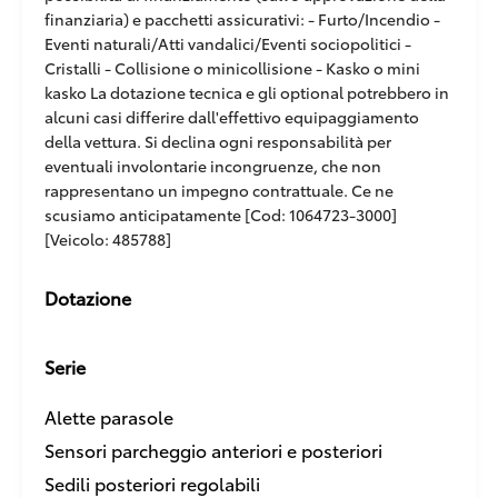
finanziaria) e pacchetti assicurativi: - Furto/Incendio -
Eventi naturali/Atti vandalici/Eventi sociopolitici -
Cristalli - Collisione o minicollisione - Kasko o mini
kasko La dotazione tecnica e gli optional potrebbero in
alcuni casi differire dall'effettivo equipaggiamento
della vettura. Si declina ogni responsabilità per
eventuali involontarie incongruenze, che non
rappresentano un impegno contrattuale. Ce ne
scusiamo anticipatamente [Cod: 1064723-3000]
[Veicolo: 485788]
Dotazione
Serie
Alette parasole
Sensori parcheggio anteriori e posteriori
Sedili posteriori regolabili