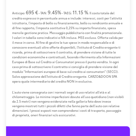
695 €
9.45%
11.15 %
Anticipo:
- TAN:
- TAEG:
. Il costo totale del
credito espresso in percentuale annua e include: interessi, costi per l'attività
istruttoria, l'imposta di bollo su finanziamento, bollo su rendiconto annuale e
di fine rapporto, l'imposta sostitutiva 0,25% su importo finanziato, spesa
mensile gestione pratica. Messaggio pubblicitario con finalità promozionale.
I valori in tabella sono indicativi e IVA inclusa. MSS esclusa. Offerta valida per
il mese in corso. Al fine di gestire le tue spese in modo responsabile e di
conoscere eventuali altre offerte disponibili, l'Istituto di Credito erogante ti
ricorda, prima di sottoscrivere il contratto, di prendere visione di tutte le
condizioni economiche e contrattuali, facendo riferimento alla Informazioni
Europee di Base sul Credito ai Consumatori presso il punto vendita. In ogni
caso prima di sottoscrivere il contratto si consiglia di prendere visione del
modulo "Informazioni europee di base sul credito ai consumatori" (SECCI).
Salvo approvazione dell'Istituto di Credito erogante. CARZO&DOON SPA
opera quale intermediario del credito NON in esclusiva.
L'auto viene consegnata con i normali segni di uso relativi all'età e al
chilometraggio. Le minime imperfezioni dovute all'uso quotidiano (non visibili
da 2.5 metri) non vengono evidenziate nella galleria foto dove invece
vengono mostrati tutti i piccoli difetti che fanno parte dell'auto con relative
dimensioni. I prezzi esposti non comprendono i costi di trasporto, passaggio
di proprietà, oneri finanziari e/o assicurativi.