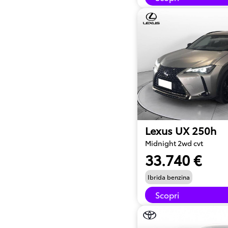
Lexus UX 250h
Midnight 2wd cvt
33.740 €
Ibrida benzina
Scopri