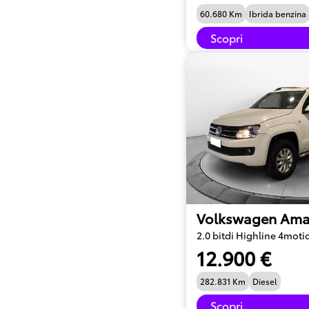
60.680 Km
Ibrida benzina
Scopri
Volkswagen Ama
2.0 bitdi Highline 4moti
12.900 €
282.831 Km
Diesel
Scopri