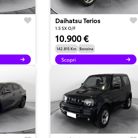
Daihatsu Terios
1.5 SX O/F
10.900 €
142.815 Km
Benzina
Scopri