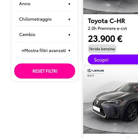
Anno
▾
Chilometraggio
Toyota C-HR
▾
2.0h Premiere e-cvt
Cambio
▾
23.900 €
Ibrida benzina
≡
Mostra filtri avanzati
▾
Scopri
RESET FILTRI