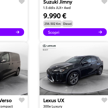
Suzuki Jimny
1.5 ddis JLX+ 4wd
9.990 €
256.502 Km
Diesel
Scopri
 Verso
Lexus UX
 Compact
300e Luxury