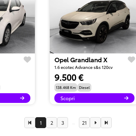
Opel Grandland X
1.6 ecotec Advance s&s 120cv
9.500 €
138.468 Km
Diesel
Scopri
1
2
3
21
...