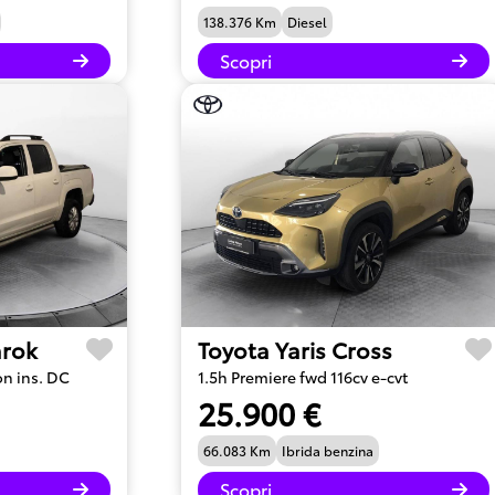
138.376 Km
Diesel
Scopri
rok
Toyota Yaris Cross
on ins. DC
1.5h Premiere fwd 116cv e-cvt
25.900 €
66.083 Km
Ibrida benzina
Scopri