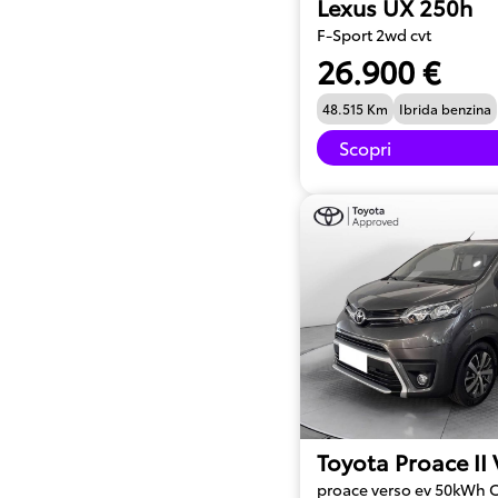
Lexus UX 250h
F-Sport 2wd cvt
26.900 €
48.515 Km
Ibrida benzina
Scopri
Toyota Proace II
proace verso ev 50kWh