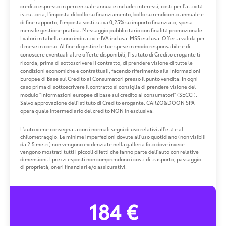
credito espresso in percentuale annua e include: interessi, costi per l'attività
istruttoria, l'imposta di bollo su finanziamento, bollo su rendiconto annuale e
di fine rapporto, l'imposta sostitutiva 0,25% su importo finanziato, spesa
mensile gestione pratica. Messaggio pubblicitario con finalità promozionale.
I valori in tabella sono indicativi e IVA inclusa. MSS esclusa. Offerta valida per
il mese in corso. Al fine di gestire le tue spese in modo responsabile e di
conoscere eventuali altre offerte disponibili, l'Istituto di Credito erogante ti
ricorda, prima di sottoscrivere il contratto, di prendere visione di tutte le
condizioni economiche e contrattuali, facendo riferimento alla Informazioni
Europee di Base sul Credito ai Consumatori presso il punto vendita. In ogni
caso prima di sottoscrivere il contratto si consiglia di prendere visione del
modulo "Informazioni europee di base sul credito ai consumatori" (SECCI).
Salvo approvazione dell'Istituto di Credito erogante. CARZO&DOON SPA
opera quale intermediario del credito NON in esclusiva.
L'auto viene consegnata con i normali segni di uso relativi all'età e al
chilometraggio. Le minime imperfezioni dovute all'uso quotidiano (non visibili
da 2.5 metri) non vengono evidenziate nella galleria foto dove invece
vengono mostrati tutti i piccoli difetti che fanno parte dell'auto con relative
dimensioni. I prezzi esposti non comprendono i costi di trasporto, passaggio
di proprietà, oneri finanziari e/o assicurativi.
184 €