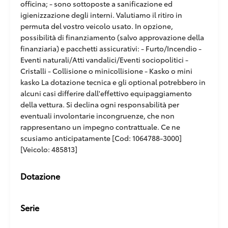
officina; - sono sottoposte a sanificazione ed
igienizzazione degli interni. Valutiamo il ritiro in
permuta del vostro veicolo usato. In opzione,
possibilità di finanziamento (salvo approvazione della
finanziaria) e pacchetti assicurativi: - Furto/Incendio -
Eventi naturali/Atti vandalici/Eventi sociopolitici -
Cristalli - Collisione o minicollisione - Kasko o mini
kasko La dotazione tecnica e gli optional potrebbero in
alcuni casi differire dall'effettivo equipaggiamento
della vettura. Si declina ogni responsabilità per
eventuali involontarie incongruenze, che non
rappresentano un impegno contrattuale. Ce ne
scusiamo anticipatamente [Cod: 1064788-3000]
[Veicolo: 485813]
Dotazione
Serie