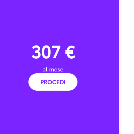
307 €
al mese
PROCEDI