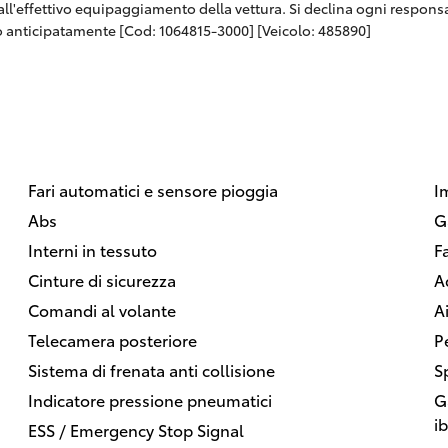
 dall'effettivo equipaggiamento della vettura. Si declina ogni respon
 anticipatamente [Cod: 1064815-3000] [Veicolo: 485890]
Fari automatici e sensore pioggia
I
Abs
G
Interni in tessuto
F
Cinture di sicurezza
A
Comandi al volante
A
Telecamera posteriore
P
Sistema di frenata anti collisione
S
Indicatore pressione pneumatici
G
i
ESS / Emergency Stop Signal