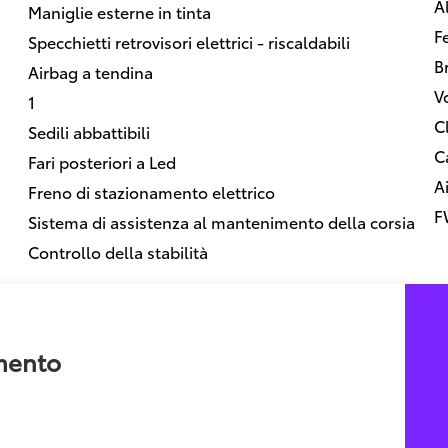
Al
Maniglie esterne in tinta
F
Specchietti retrovisori elettrici - riscaldabili
B
Airbag a tendina
V
1
C
Sedili abbattibili
C
Fari posteriori a Led
A
Freno di stazionamento elettrico
F
Sistema di assistenza al mantenimento della corsia
Controllo della stabilità
amento