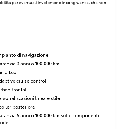
sabilità per eventuali involontarie incongruenze, che non
mpianto di navigazione
aranzia 3 anni o 100.000 km
ari a Led
daptive cruise control
irbag frontali
ersonalizzazioni linea e stile
poiler posteriore
aranzia 5 anni o 100.000 km sulle componenti
bride