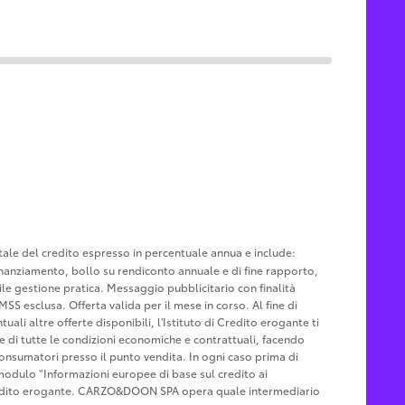
otale del credito espresso in percentuale annua e include:
u finanziamento, bollo su rendiconto annuale e di fine rapporto,
le gestione pratica. Messaggio pubblicitario con finalità
MSS esclusa. Offerta valida per il mese in corso. Al fine di
ali altre offerte disponibili, l'Istituto di Credito erogante ti
ne di tutte le condizioni economiche e contrattuali, facendo
Consumatori presso il punto vendita. In ogni caso prima di
l modulo "Informazioni europee di base sul credito ai
Credito erogante. CARZO&DOON SPA opera quale intermediario