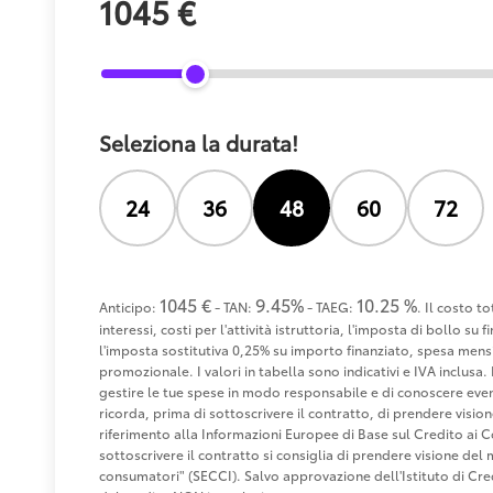
1045 €
Seleziona la durata!
24
36
48
60
72
1045 €
9.45%
10.25 %
Anticipo:
- TAN:
- TAEG:
. Il costo t
interessi, costi per l'attività istruttoria, l'imposta di bollo s
l'imposta sostitutiva 0,25% su importo finanziato, spesa mensi
promozionale. I valori in tabella sono indicativi e IVA inclusa. 
gestire le tue spese in modo responsabile e di conoscere eventu
ricorda, prima di sottoscrivere il contratto, di prendere visio
riferimento alla Informazioni Europee di Base sul Credito ai 
sottoscrivere il contratto si consiglia di prendere visione de
consumatori" (SECCI). Salvo approvazione dell'Istituto di 