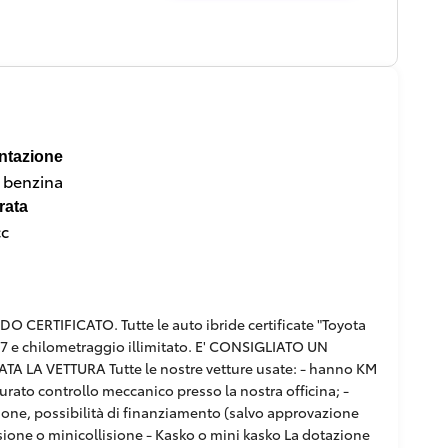
ntazione
a benzina
rata
cc
RTIFICATO. Tutte le auto ibride certificate "Toyota
/7 e chilometraggio illimitato. E' CONSIGLIATO UN
 LA VETTURA Tutte le nostre vetture usate: - hanno KM
curato controllo meccanico presso la nostra officina; -
pzione, possibilità di finanziamento (salvo approvazione
ollisione o minicollisione - Kasko o mini kasko La dotazione