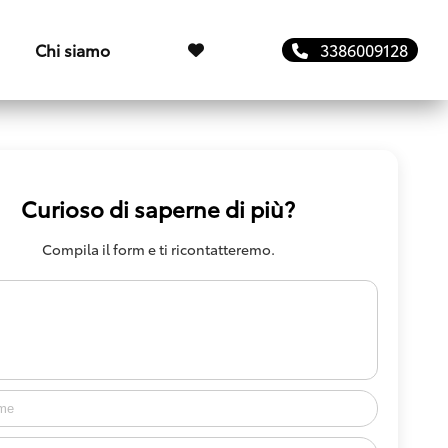
Chi siamo
3386009128
Curioso di saperne di più?
Compila il form e ti ricontatteremo.