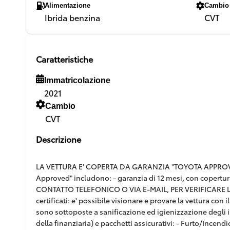
Alimentazione
Cambio
Ibrida benzina
CVT
Caratteristiche
Immatricolazione
2021
Cambio
CVT
Descrizione
LA VETTURA E' COPERTA DA GARANZIA "TOYOTA APPROVED"
Approved" includono: - garanzia di 12 mesi, con copertur
CONTATTO TELEFONICO O VIA E-MAIL, PER VERIFICARE L'E
certificati: e' possibile visionare e provare la vettura co
sono sottoposte a sanificazione ed igienizzazione degli in
della finanziaria) e pacchetti assicurativi: - Furto/Incendi