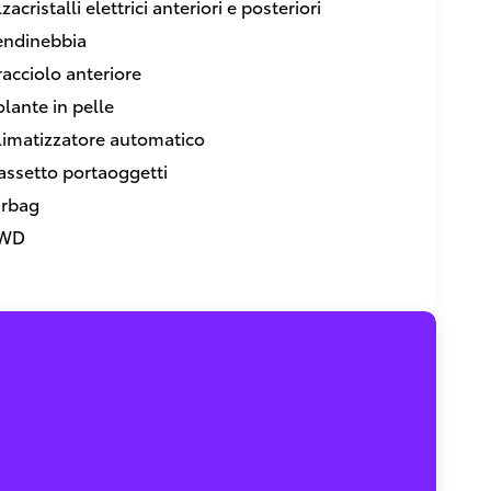
zacristalli elettrici anteriori e posteriori
endinebbia
racciolo anteriore
olante in pelle
limatizzatore automatico
assetto portaoggetti
irbag
WD