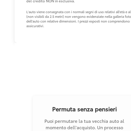
del credito NON in esclusiva.
L'auto viene consegnata con i normali segni di uso relativi all'età e
(non visibili da 2.5 metri) non vengono evidenziate nella galleria fot
dell'auto con relative dimensioni. I prezzi esposti non comprendono i 
assicurativi.
Permuta senza pensieri
Puoi permutare la tua vecchia auto al
momento dell'acquisto. Un processo