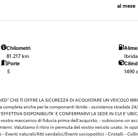
al mese
Chilometri
Alime
81.217 km
Ibrid
Porte
Cilind
5
1490 
 CHE TI OFFRE LA SICUREZZA DI ACQUISTARE UN VEICOLO IBRIDO CE
a completa anche per le componenti ibride - assistenza stradale 24
FFETTIVA DISPONIBILITA' E CONFERMARVI LA SEDE IN CUI E' UBICATA
n il vostro meccanico di fiducia prima dell'acquisto; - subiscono un ac
terni. Valutiamo il ritiro in permuta del vostro veicolo usato. In o
o - Eventi naturali/Atti vandalici/Eventi sociopolitici - Cristalli - C