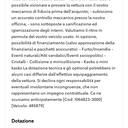
possibile visionare e provare la vettura con il vostro
meccanico di fiducia prima dell'acquisto; - subiscono
un accurato controllo meccanico presso la nostra
officina; - sono sottoposte a sanificazione ed
igienizzazione degli interni. Valutiamo il ritiro in
permuta del vostro veicolo usato. In opzione,
possibilità di finanziamento (salvo approvazione della
finanziaria) e pacchetti assicurativi: - Furto/Incendio -
Eventi naturali/Atti vandalici/Eventi sociopolitici -
Cristalli - Collisione o minicollisione - Kasko o mini
kasko La dotazione tecnica e gli optional potrebbero in
alcuni casi differire dall'effettivo equipaggiamento
della vettura. Si declina ogni responsabilità per
eventuali involontarie incongruenze, che non
rappresentano un impegno contrattuale. Ce ne
scusiamo anticipatamente [Cod: 1064823-3000]
[Veicolo: 485879]
Dotazione