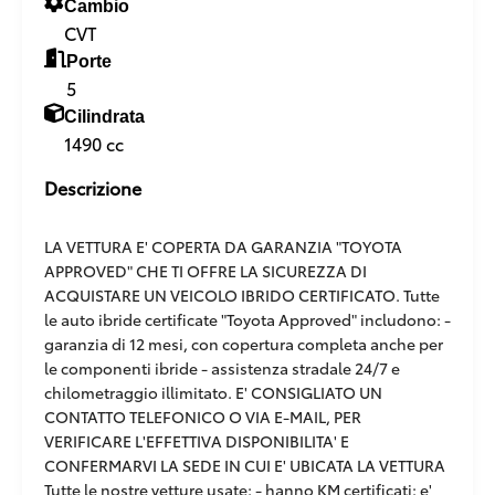
Cambio
CVT
Porte
5
Cilindrata
1490 cc
Descrizione
LA VETTURA E' COPERTA DA GARANZIA "TOYOTA
APPROVED" CHE TI OFFRE LA SICUREZZA DI
ACQUISTARE UN VEICOLO IBRIDO CERTIFICATO. Tutte
le auto ibride certificate "Toyota Approved" includono: -
garanzia di 12 mesi, con copertura completa anche per
le componenti ibride - assistenza stradale 24/7 e
chilometraggio illimitato. E' CONSIGLIATO UN
CONTATTO TELEFONICO O VIA E-MAIL, PER
VERIFICARE L'EFFETTIVA DISPONIBILITA' E
CONFERMARVI LA SEDE IN CUI E' UBICATA LA VETTURA
Tutte le nostre vetture usate: - hanno KM certificati: e'