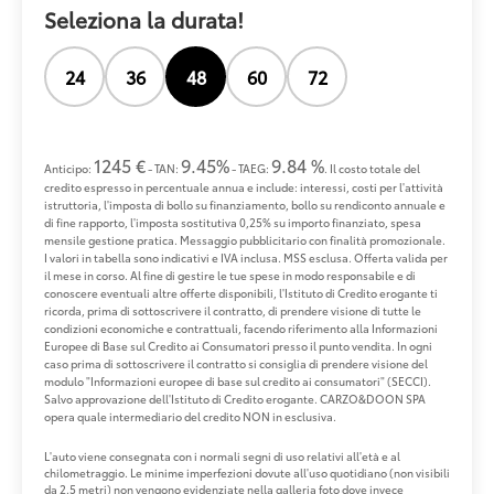
Seleziona la durata!
24
36
48
60
72
1245 €
9.45%
9.84 %
Anticipo:
- TAN:
- TAEG:
. Il costo totale del
credito espresso in percentuale annua e include: interessi, costi per l'attività
istruttoria, l'imposta di bollo su finanziamento, bollo su rendiconto annuale e
di fine rapporto, l'imposta sostitutiva 0,25% su importo finanziato, spesa
mensile gestione pratica. Messaggio pubblicitario con finalità promozionale.
I valori in tabella sono indicativi e IVA inclusa. MSS esclusa. Offerta valida per
il mese in corso. Al fine di gestire le tue spese in modo responsabile e di
conoscere eventuali altre offerte disponibili, l'Istituto di Credito erogante ti
ricorda, prima di sottoscrivere il contratto, di prendere visione di tutte le
condizioni economiche e contrattuali, facendo riferimento alla Informazioni
Europee di Base sul Credito ai Consumatori presso il punto vendita. In ogni
caso prima di sottoscrivere il contratto si consiglia di prendere visione del
modulo "Informazioni europee di base sul credito ai consumatori" (SECCI).
Salvo approvazione dell'Istituto di Credito erogante. CARZO&DOON SPA
opera quale intermediario del credito NON in esclusiva.
L'auto viene consegnata con i normali segni di uso relativi all'età e al
chilometraggio. Le minime imperfezioni dovute all'uso quotidiano (non visibili
da 2.5 metri) non vengono evidenziate nella galleria foto dove invece