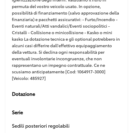
permuta del vostro veicolo usato. In opzione,
possibilità di finanziamento (salvo approvazione della
finanziaria) e pacchetti assicurativi: - Furto/Incendio -
Eventi naturali/Atti vandalici/Eventi sociopolitici -
Cristalli - Collisione o minicollisione - Kasko o mini
kasko La dotazione tecnica e gli optional potrebbero in
alcuni casi differire dall'effettivo equipaggiamento
della vettura. Si declina ogni responsabilità per
eventuali involontarie incongruenze, che non
rappresentano un impegno contrattuale. Ce ne
scusiamo anticipatamente [Cod: 1064917-3000]
[Veicolo: 485927]
Dotazione
Serie
Sedili posteriori regolabili