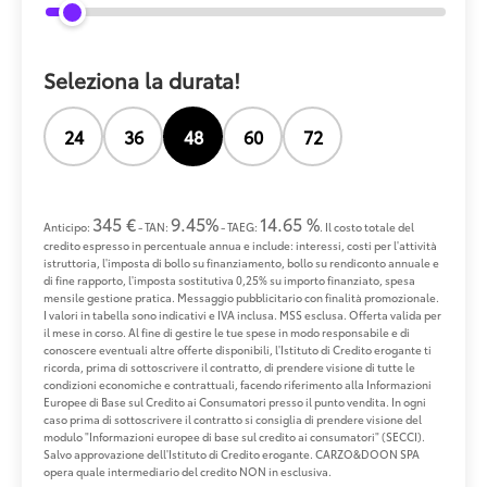
Seleziona la durata!
24
36
48
60
72
345 €
9.45%
14.65 %
Anticipo:
- TAN:
- TAEG:
. Il costo totale del
credito espresso in percentuale annua e include: interessi, costi per l'attività
istruttoria, l'imposta di bollo su finanziamento, bollo su rendiconto annuale e
di fine rapporto, l'imposta sostitutiva 0,25% su importo finanziato, spesa
mensile gestione pratica. Messaggio pubblicitario con finalità promozionale.
I valori in tabella sono indicativi e IVA inclusa. MSS esclusa. Offerta valida per
il mese in corso. Al fine di gestire le tue spese in modo responsabile e di
conoscere eventuali altre offerte disponibili, l'Istituto di Credito erogante ti
ricorda, prima di sottoscrivere il contratto, di prendere visione di tutte le
condizioni economiche e contrattuali, facendo riferimento alla Informazioni
Europee di Base sul Credito ai Consumatori presso il punto vendita. In ogni
caso prima di sottoscrivere il contratto si consiglia di prendere visione del
modulo "Informazioni europee di base sul credito ai consumatori" (SECCI).
Salvo approvazione dell'Istituto di Credito erogante. CARZO&DOON SPA
opera quale intermediario del credito NON in esclusiva.