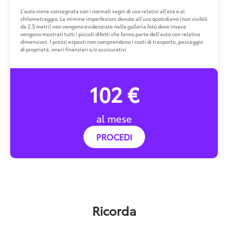
L'auto viene consegnata con i normali segni di uso relativi all'età e al
chilometraggio. Le minime imperfezioni dovute all'uso quotidiano (non visibili
da 2.5 metri) non vengono evidenziate nella galleria foto dove invece
vengono mostrati tutti i piccoli difetti che fanno parte dell'auto con relative
dimensioni. I prezzi esposti non comprendono i costi di trasporto, passaggio
di proprietà, oneri finanziari e/o assicurativi.
102 €
al mese
PROCEDI
Ricorda