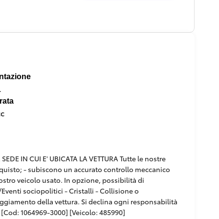
ntazione
l
rata
cc
DE IN CUI E' UBICATA LA VETTURA Tutte le nostre
'acquisto; - subiscono un accurato controllo meccanico
ostro veicolo usato. In opzione, possibilità di
venti sociopolitici - Cristalli - Collisione o
paggiamento della vettura. Si declina ogni responsabilità
[Cod: 1064969-3000] [Veicolo: 485990]