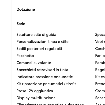
Dotazione
Serie
Selettore stile di guida
Specch
Personalizzazioni linea e stile
Vetri 
Sedili posteriori regolabili
Cerch
Pacchetto
Fari 
Comandi al volante
Parab
Specchietti retrovisori in tinta
Regol
Indicatore pressione pneumatici
Kit es
Kit riparazione pneumatici / tirefit
Freno
Presa 12V aggiuntiva
Crom
Display multifunzione
Senso
Climatizzatore automatico a due zone
Assis