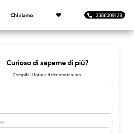
Chi siamo
3386009128
Curioso di saperne di più?
Compila il form e ti ricontatteremo.