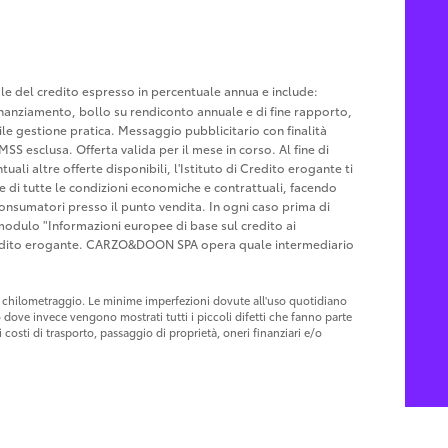
tale del credito espresso in percentuale annua e include:
u finanziamento, bollo su rendiconto annuale e di fine rapporto,
le gestione pratica. Messaggio pubblicitario con finalità
MSS esclusa. Offerta valida per il mese in corso. Al fine di
ali altre offerte disponibili, l'Istituto di Credito erogante ti
ne di tutte le condizioni economiche e contrattuali, facendo
Consumatori presso il punto vendita. In ogni caso prima di
l modulo "Informazioni europee di base sul credito ai
Credito erogante. CARZO&DOON SPA opera quale intermediario
 al chilometraggio. Le minime imperfezioni dovute all'uso quotidiano
o dove invece vengono mostrati tutti i piccoli difetti che fanno parte
costi di trasporto, passaggio di proprietà, oneri finanziari e/o