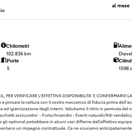
al mese
le
Chilometri
Alime
102.836 km
Diese
Porte
Cilind
5
1598 
 PER VERIFICARE L'EFFETTIVA DISPONIBILITA' E CONFERMARVI LA SE
are e provare la vettura con il vostro meccanico di fiducia prima dell
e ed igienizzazione degli interni. Valutiamo il ritiro in permuta del v
hetti assicurativi: - Furto/Incendio - Eventi naturali/Atti vandalici/E
 gli optional potrebbero in alcuni casi differire dall'effettivo equi
esentano un impegno contrattuale. Ce ne scusiamo anticipatamente 