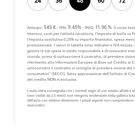
24
36
48
60
72
545 €
9.45%
11.96 %
Anticipo:
- TAN:
- TAEG:
. Il costo to
interessi, costi per l'attività istruttoria, l'imposta di bollo s
l'imposta sostitutiva 0,25% su importo finanziato, spesa mensi
promozionale. I valori in tabella sono indicativi e IVA inclusa. 
gestire le tue spese in modo responsabile e di conoscere eventu
ricorda, prima di sottoscrivere il contratto, di prendere visio
riferimento alla Informazioni Europee di Base sul Credito ai 
sottoscrivere il contratto si consiglia di prendere visione de
consumatori" (SECCI). Salvo approvazione dell'Istituto di 
del credito NON in esclusiva.
L'auto viene consegnata con i normali segni di uso relativi all'età e
(non visibili da 2.5 metri) non vengono evidenziate nella galleria fot
dell'auto con relative dimensioni. I prezzi esposti non comprendono i 
assicurativi.