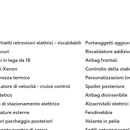
ietti retrovisori elettrici - riscaldabili
Portaoggetti aggiunt
scuri
Riscaldatore addizio
i in lega da 18
Airbag frontali
bi-Xenon
Controllo della stabi
rezza termico
Personalizzazioni lin
atore di velocità - cruise control
Spoiler posteriore
tetico
Airbag disinseribile
 di stazionamento elettrico
Alzacristalli elettrici
ature esterne
Fendinebbia
ri parcheggio posteriori
Volante in pelle
tente cambio di corsia
Sedili anteriori regol