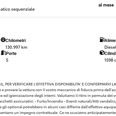
al mese
tico sequenziale
Chilometri
Alime
130.997 km
Diese
Porte
Cilind
5
1598 
 PER VERIFICARE L'EFFETTIVA DISPONIBILITA' E CONFERMARVI LA SE
are e provare la vettura con il vostro meccanico di fiducia prima dell
e ed igienizzazione degli interni. Valutiamo il ritiro in permuta del v
hetti assicurativi: - Furto/Incendio - Eventi naturali/Atti vandalici/E
 gli optional potrebbero in alcuni casi differire dall'effettivo equi
esentano un impegno contrattuale. Ce ne scusiamo anticipatamente 