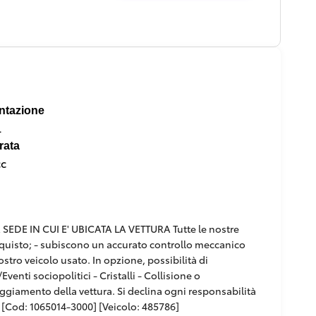
ntazione
l
rata
cc
DE IN CUI E' UBICATA LA VETTURA Tutte le nostre
'acquisto; - subiscono un accurato controllo meccanico
ostro veicolo usato. In opzione, possibilità di
venti sociopolitici - Cristalli - Collisione o
paggiamento della vettura. Si declina ogni responsabilità
[Cod: 1065014-3000] [Veicolo: 485786]