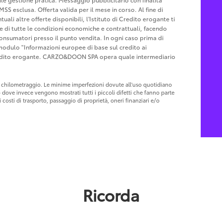
MSS esclusa. Offerta valida per il mese in corso. Al fine di
ali altre offerte disponibili, l'Istituto di Credito erogante ti
ne di tutte le condizioni economiche e contrattuali, facendo
Consumatori presso il punto vendita. In ogni caso prima di
l modulo "Informazioni europee di base sul credito ai
Credito erogante. CARZO&DOON SPA opera quale intermediario
 al chilometraggio. Le minime imperfezioni dovute all'uso quotidiano
o dove invece vengono mostrati tutti i piccoli difetti che fanno parte
costi di trasporto, passaggio di proprietà, oneri finanziari e/o
Ricorda