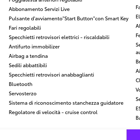
Fa
Abbonamento Servizi Live
E
Pulsante d'avviamento"Start Button"con Smart Key
Al
Fari regolabili
F
Specchietti retrovisori elettrici - riscaldabili
S
Antifurto immobilizer
a
Airbag a tendina
B
Sedili abbattibili
A
Specchietti retrovisori anabbaglianti
C
Bluetooth
V
Servosterzo
Se
Sistema di riconoscimento stanchezza guidatore
E
Regolatore di velocità - cruise control
B