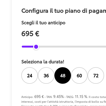
Configura il tuo piano di pag
Scegli il tuo anticipo
695 €
Seleziona la durata!
24
36
48
60
72
695 €
9.45%
11.15 %
Anticipo:
- TAN:
- TAEG:
. Il costo tot
interessi, costi per l'attività istruttoria, l'imposta di bollo s
l'imposta sostitutiva 0,25% su importo finanziato, spesa mensi