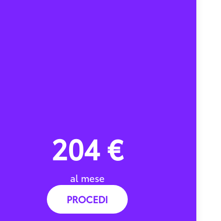
204 €
al mese
PROCEDI