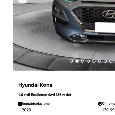
Hyundai Kona
1.6 crdi Exellence 4wd 136cv dct
Immatricolazione
Chilome
2020
130.997