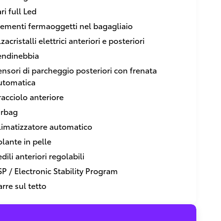
ri full Led
lementi fermaoggetti nel bagagliaio
zacristalli elettrici anteriori e posteriori
endinebbia
ensori di parcheggio posteriori con frenata
utomatica
racciolo anteriore
irbag
limatizzatore automatico
olante in pelle
dili anteriori regolabili
SP / Electronic Stability Program
arre sul tetto