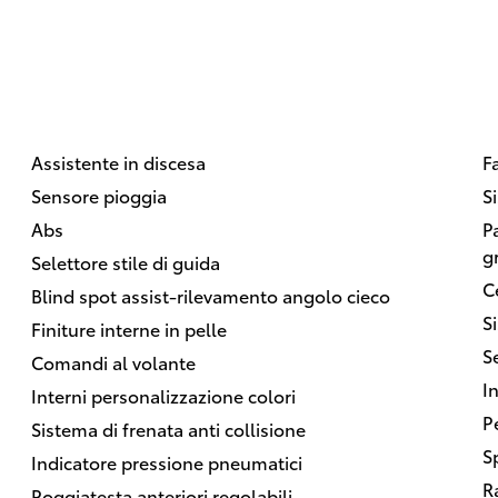
Assistente in discesa
F
Sensore pioggia
S
Abs
P
gr
Selettore stile di guida
C
Blind spot assist-rilevamento angolo cieco
S
Finiture interne in pelle
Se
Comandi al volante
In
Interni personalizzazione colori
P
Sistema di frenata anti collisione
S
Indicatore pressione pneumatici
R
Poggiatesta anteriori regolabili