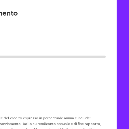
amento
ale del credito espresso in percentuale annua e include:
u finanziamento, bollo su rendiconto annuale e di fine rapporto,
le gestione pratica. Messaggio pubblicitario con finalità