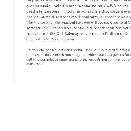
promozionale. I valori in tabella sono indicativi e IVA inclusa. 
gestire le tue spese in modo responsabile e di conoscere eventu
ricorda, prima di sottoscrivere il contratto, di prendere visio
riferimento alla Informazioni Europee di Base sul Credito ai 
sottoscrivere il contratto si consiglia di prendere visione de
consumatori" (SECCI). Salvo approvazione dell'Istituto di 
del credito NON in esclusiva.
L'auto viene consegnata con i normali segni di uso relativi all'età e
(non visibili da 2.5 metri) non vengono evidenziate nella galleria fot
dell'auto con relative dimensioni. I prezzi esposti non comprendono i 
assicurativi.