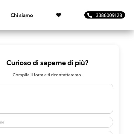
Chi siamo
3386009128
Curioso di saperne di più?
Compila il form e ti ricontatteremo.