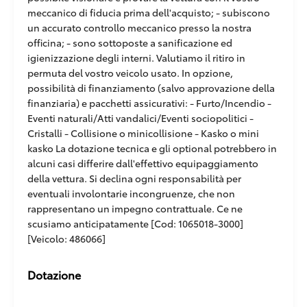
meccanico di fiducia prima dell'acquisto; - subiscono
un accurato controllo meccanico presso la nostra
officina; - sono sottoposte a sanificazione ed
igienizzazione degli interni. Valutiamo il ritiro in
permuta del vostro veicolo usato. In opzione,
possibilità di finanziamento (salvo approvazione della
finanziaria) e pacchetti assicurativi: - Furto/Incendio -
Eventi naturali/Atti vandalici/Eventi sociopolitici -
Cristalli - Collisione o minicollisione - Kasko o mini
kasko La dotazione tecnica e gli optional potrebbero in
alcuni casi differire dall'effettivo equipaggiamento
della vettura. Si declina ogni responsabilità per
eventuali involontarie incongruenze, che non
rappresentano un impegno contrattuale. Ce ne
scusiamo anticipatamente [Cod: 1065018-3000]
[Veicolo: 486066]
Dotazione