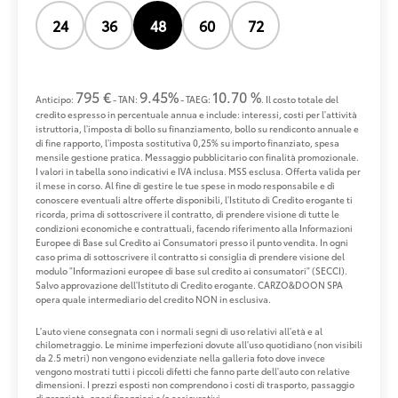
24
36
48
60
72
795 €
9.45%
10.70 %
Anticipo:
- TAN:
- TAEG:
. Il costo totale del
credito espresso in percentuale annua e include: interessi, costi per l'attività
istruttoria, l'imposta di bollo su finanziamento, bollo su rendiconto annuale e
di fine rapporto, l'imposta sostitutiva 0,25% su importo finanziato, spesa
mensile gestione pratica. Messaggio pubblicitario con finalità promozionale.
I valori in tabella sono indicativi e IVA inclusa. MSS esclusa. Offerta valida per
il mese in corso. Al fine di gestire le tue spese in modo responsabile e di
conoscere eventuali altre offerte disponibili, l'Istituto di Credito erogante ti
ricorda, prima di sottoscrivere il contratto, di prendere visione di tutte le
condizioni economiche e contrattuali, facendo riferimento alla Informazioni
Europee di Base sul Credito ai Consumatori presso il punto vendita. In ogni
caso prima di sottoscrivere il contratto si consiglia di prendere visione del
modulo "Informazioni europee di base sul credito ai consumatori" (SECCI).
Salvo approvazione dell'Istituto di Credito erogante. CARZO&DOON SPA
opera quale intermediario del credito NON in esclusiva.
L'auto viene consegnata con i normali segni di uso relativi all'età e al
chilometraggio. Le minime imperfezioni dovute all'uso quotidiano (non visibili
da 2.5 metri) non vengono evidenziate nella galleria foto dove invece
vengono mostrati tutti i piccoli difetti che fanno parte dell'auto con relative
dimensioni. I prezzi esposti non comprendono i costi di trasporto, passaggio
di proprietà, oneri finanziari e/o assicurativi.