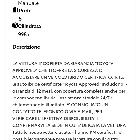
Manuale
Porte
5
Cilindrata
998 cc
Descrizione
LA VETTURA E' COPERTA DA GARANZIA "TOYOTA
APPROVED" CHE TI OFFRE LA SICUREZZA DI
ACQUISTARE UN VEICOLO IBRIDO CERTIFICATO. Tutte
le auto ibride certificate "Toyota Approved" includono: -
garanzia di 12 mesi, con copertura completa anche per
le componenti ibride - assistenza stradale 24/7 e
chilometraggio illimitato. E' CONSIGLIATO UN
CONTATTO TELEFONICO O VIA E-MAIL, PER
VERIFICARE L'EFFETTIVA DISPONIBILITA' E
CONFERMARVI LA SEDE IN CUI E' UBICATA LA VETTURA
Tutte le nostre vetture usate: - hanno KM certificati: e'
possibile visionare e provare la vettura con il vostro