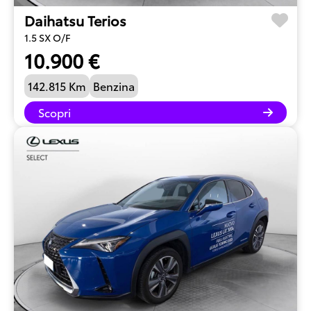
Daihatsu Terios
1.5 SX O/F
10.900 €
142.815 Km
Benzina
Scopri