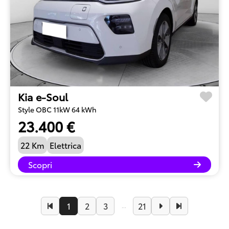
Kia e-Soul
Style OBC 11kW 64 kWh
23.400 €
22 Km
Elettrica
Scopri
1
2
3
21
...