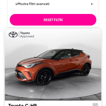
≡
Mostra filtri avanzati
▾
RESET FILTRI
Toyota C-HR