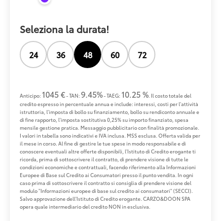
Seleziona la durata!
24
36
48
60
72
1045 €
9.45%
10.25 %
Anticipo:
- TAN:
- TAEG:
. Il costo totale del
credito espresso in percentuale annua e include: interessi, costi per l'attività
istruttoria, l'imposta di bollo su finanziamento, bollo su rendiconto annuale e
di fine rapporto, l'imposta sostitutiva 0,25% su importo finanziato, spesa
mensile gestione pratica. Messaggio pubblicitario con finalità promozionale.
I valori in tabella sono indicativi e IVA inclusa. MSS esclusa. Offerta valida per
il mese in corso. Al fine di gestire le tue spese in modo responsabile e di
conoscere eventuali altre offerte disponibili, l'Istituto di Credito erogante ti
ricorda, prima di sottoscrivere il contratto, di prendere visione di tutte le
condizioni economiche e contrattuali, facendo riferimento alla Informazioni
Europee di Base sul Credito ai Consumatori presso il punto vendita. In ogni
caso prima di sottoscrivere il contratto si consiglia di prendere visione del
modulo "Informazioni europee di base sul credito ai consumatori" (SECCI).
Salvo approvazione dell'Istituto di Credito erogante. CARZO&DOON SPA
opera quale intermediario del credito NON in esclusiva.