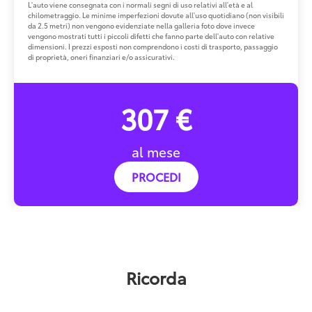
L'auto viene consegnata con i normali segni di uso relativi all'età e al
chilometraggio. Le minime imperfezioni dovute all'uso quotidiano (non visibili
da 2.5 metri) non vengono evidenziate nella galleria foto dove invece
vengono mostrati tutti i piccoli difetti che fanno parte dell'auto con relative
dimensioni. I prezzi esposti non comprendono i costi di trasporto, passaggio
di proprietà, oneri finanziari e/o assicurativi.
307 €
al mese
PROCEDI
Ricorda