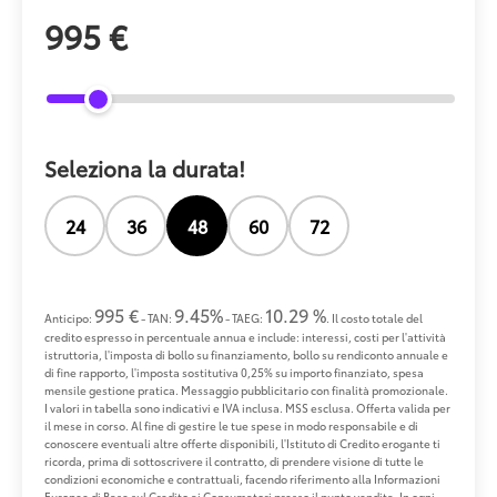
995 €
Seleziona la durata!
24
36
48
60
72
995 €
9.45%
10.29 %
Anticipo:
- TAN:
- TAEG:
. Il costo totale del
credito espresso in percentuale annua e include: interessi, costi per l'attività
istruttoria, l'imposta di bollo su finanziamento, bollo su rendiconto annuale e
di fine rapporto, l'imposta sostitutiva 0,25% su importo finanziato, spesa
mensile gestione pratica. Messaggio pubblicitario con finalità promozionale.
I valori in tabella sono indicativi e IVA inclusa. MSS esclusa. Offerta valida per
il mese in corso. Al fine di gestire le tue spese in modo responsabile e di
conoscere eventuali altre offerte disponibili, l'Istituto di Credito erogante ti
ricorda, prima di sottoscrivere il contratto, di prendere visione di tutte le
condizioni economiche e contrattuali, facendo riferimento alla Informazioni
Europee di Base sul Credito ai Consumatori presso il punto vendita. In ogni