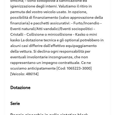
officina; - sono sottoposte a sanificazione ed
igienizzazione degli interni. Valutiamo il ritiro in
permuta del vostro veicolo usato. In opzione,
possibilità di finanziamento (salvo approvazione della
finanziaria) e pacchetti assicurativi: - Furto/Incendio -
Eventi naturali/Atti vandalici/Eventi sociopolitici -
Cristalli - Collisione o minicollisione - Kasko o mini
kasko La dotazione tecnica e gli optional potrebbero in
alcuni casi differire dall'effettivo equipaggiamento
della vettura. Si declina ogni responsabilità per
eventuali involontarie incongruenze, che non
rappresentano un impegno contrattuale. Ce ne
scusiamo anticipatamente [Cod: 1065223-3000]
[Veicolo: 486114]
Dotazione
Serie
Poggia ginocchia in pelle sintetica black