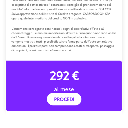
caso prima di sottoscrivere il contratto si consiglia di prendere visione del
modulo "Informazioni europee di base sul credito ai consumatori" (SECCI).
Salvo approvazione dell'Istituto di Credito erogante. CARZO&DOON SPA
opera quale intermediario del credito NON in esclusiva.
L'auto viene consegnata con i normali segni di uso relativi all'età e al
chilometraggio. Le minime imperfezioni dovute all'uso quotidiano (non visibili
da 2.5 metri) non vengono evidenziate nella galleria foto dove invece
vengono mostrati tutti i piccoli difetti che fanno parte dell'auto con relative
dimensioni. I prezzi esposti non comprendono i costi di trasporto, passaggio
di proprietà, oneri finanziari e/o assicurativi.
292 €
al mese
PROCEDI