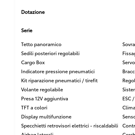
Dotazione
Serie
Tetto panoramico
Sovra
Sedili posteriori regolabili
Fissa
Cargo Box
Servo
Indicatore pressione pneumatici
Bracc
Kit riparazione pneumatici / tirefit
Regol
Volante regolabile
Siste
Presa 12V aggiuntiva
ESC /
TFT a colori
Clima
Display multifunzione
Senso
Specchietti retrovisori elettrici - riscaldabili
Contr
Airbag laterali
Cerch