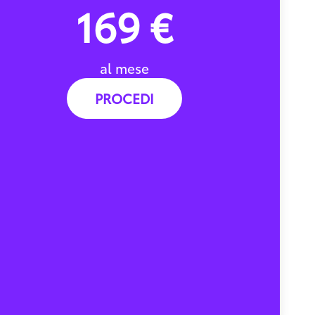
169 €
al mese
PROCEDI