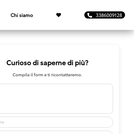
Chi siamo
3386009128
Curioso di saperne di più?
Compila il form e ti ricontatteremo.