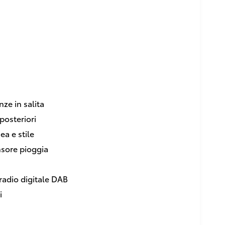
ze in salita
 posteriori
ea e stile
nsore pioggia
radio digitale DAB
i