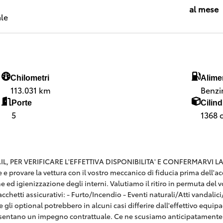
al mese
le
Chilometri
Alime
113.031 km
Benzi
Porte
Cilind
5
1368 
 PER VERIFICARE L'EFFETTIVA DISPONIBILITA' E CONFERMARVI LA SE
are e provare la vettura con il vostro meccanico di fiducia prima dell
e ed igienizzazione degli interni. Valutiamo il ritiro in permuta del v
hetti assicurativi: - Furto/Incendio - Eventi naturali/Atti vandalici/E
 gli optional potrebbero in alcuni casi differire dall'effettivo equi
esentano un impegno contrattuale. Ce ne scusiamo anticipatamente 