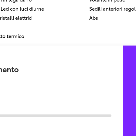
a Led con luci diurne
Sedili anteriori regol
istalli elettrici
Abs
to termico
amento