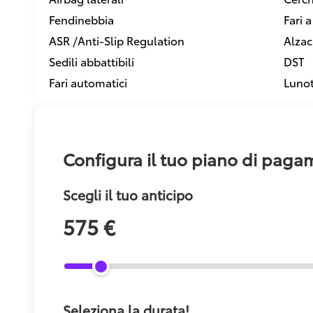
Fendinebbia
Fari 
ASR /Anti-Slip Regulation
Alzacr
Sedili abbattibili
DST
Fari automatici
Lunot
Configura il tuo piano di pag
Scegli il tuo anticipo
575 €
Seleziona la durata!