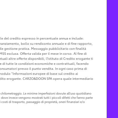
tale del credito espresso in percentuale annua e include:
u finanziamento, bollo su rendiconto annuale e di fine rapporto,
le gestione pratica. Messaggio pubblicitario con finalità
MSS esclusa. Offerta valida per il mese in corso. Al fine di
ali altre offerte disponibili, l'Istituto di Credito erogante ti
ne di tutte le condizioni economiche e contrattuali, facendo
Consumatori presso il punto vendita. In ogni caso prima di
l modulo "Informazioni europee di base sul credito ai
Credito erogante. CARZO&DOON SPA opera quale intermediario
 al chilometraggio. Le minime imperfezioni dovute all'uso quotidiano
o dove invece vengono mostrati tutti i piccoli difetti che fanno parte
costi di trasporto, passaggio di proprietà, oneri finanziari e/o