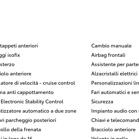
tappeti anteriori
Cambio manuale
ggi isofix
Airbag frontali
sterzo
Assistente per parten
iolo anteriore
Alzacristalli elettrici
atore di velocità - cruise control
Personalizzazioni lin
ma anti cappottamento
Fari automatici e se
 Electronic Stability Control
Sicurezza
tizzatore automatico a due zone
Impianto audio con 
ri parcheggio posteriori
Chiavi e telecomand
ollo della frenata
Bracciolo anteriore
i in lega da 16
Volante in pelle