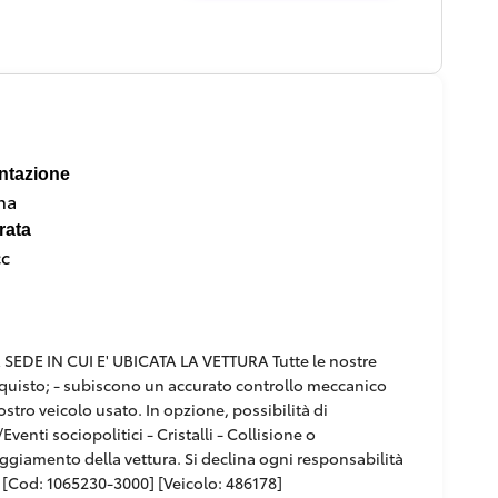
ntazione
na
rata
cc
DE IN CUI E' UBICATA LA VETTURA Tutte le nostre
'acquisto; - subiscono un accurato controllo meccanico
ostro veicolo usato. In opzione, possibilità di
venti sociopolitici - Cristalli - Collisione o
paggiamento della vettura. Si declina ogni responsabilità
[Cod: 1065230-3000] [Veicolo: 486178]