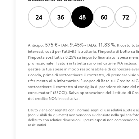
24
36
48
60
72
575 €
9.45%
11.83 %
Anticipo:
- TAN:
- TAEG:
. Il costo to
interessi, costi per l'attività istruttoria, l'imposta di bollo s
l'imposta sostitutiva 0,25% su importo finanziato, spesa mensi
promozionale. I valori in tabella sono indicativi e IVA inclusa. 
gestire le tue spese in modo responsabile e di conoscere eventu
ricorda, prima di sottoscrivere il contratto, di prendere visio
riferimento alla Informazioni Europee di Base sul Credito ai 
sottoscrivere il contratto si consiglia di prendere visione de
consumatori" (SECCI). Salvo approvazione dell'Istituto di 
del credito NON in esclusiva.
L'auto viene consegnata con i normali segni di uso relativi all'età e
(non visibili da 2.5 metri) non vengono evidenziate nella galleria fot
dell'auto con relative dimensioni. I prezzi esposti non comprendono i 
assicurativi.