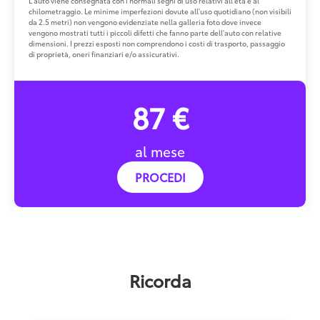
L'auto viene consegnata con i normali segni di uso relativi all'età e al
chilometraggio. Le minime imperfezioni dovute all'uso quotidiano (non visibili
da 2.5 metri) non vengono evidenziate nella galleria foto dove invece
vengono mostrati tutti i piccoli difetti che fanno parte dell'auto con relative
dimensioni. I prezzi esposti non comprendono i costi di trasporto, passaggio
di proprietà, oneri finanziari e/o assicurativi.
87 €
al mese
PROCEDI
Ricorda