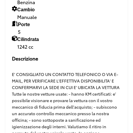
Benzina
Cambio
Manuale
Porte
5
Cilindrata
1242 cc
Descrizione
E' CONSIGLIATO UN CONTATTO TELEFONICO O VIA E-
MAIL, PER VERIFICARE L'EFFETTIVA DISPONIBILITA' E
CONFERMARVI LA SEDE IN CUI E' UBICATA LA VETTURA
Tutte le nostre vetture usate: - hanno KM certificati: e'
possibile visionare e provare la vettura con il vostro
meccanico di fiducia prima dell'acquisto; - subiscono
un accurato controllo meccanico presso la nostra
officina; - sono sottoposte a sanificazione ed
igienizzazione degli interni. Valutiamo il ritiro in