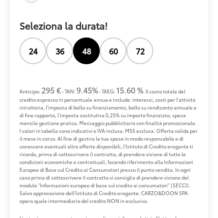
Seleziona la durata!
24
36
48
60
72
295 €
9.45%
15.60 %
Anticipo:
- TAN:
- TAEG:
. Il costo totale del
credito espresso in percentuale annua e include: interessi, costi per l'attività
istruttoria, l'imposta di bollo su finanziamento, bollo su rendiconto annuale e
di fine rapporto, l'imposta sostitutiva 0,25% su importo finanziato, spesa
mensile gestione pratica. Messaggio pubblicitario con finalità promozionale.
I valori in tabella sono indicativi e IVA inclusa. MSS esclusa. Offerta valida per
il mese in corso. Al fine di gestire le tue spese in modo responsabile e di
conoscere eventuali altre offerte disponibili, l'Istituto di Credito erogante ti
ricorda, prima di sottoscrivere il contratto, di prendere visione di tutte le
condizioni economiche e contrattuali, facendo riferimento alla Informazioni
Europee di Base sul Credito ai Consumatori presso il punto vendita. In ogni
caso prima di sottoscrivere il contratto si consiglia di prendere visione del
modulo "Informazioni europee di base sul credito ai consumatori" (SECCI).
Salvo approvazione dell'Istituto di Credito erogante. CARZO&DOON SPA
opera quale intermediario del credito NON in esclusiva.