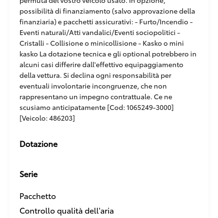
permuta del vostro veicolo usato. In opzione,
possibilità di finanziamento (salvo approvazione della
finanziaria) e pacchetti assicurativi: - Furto/Incendio -
Eventi naturali/Atti vandalici/Eventi sociopolitici -
Cristalli - Collisione o minicollisione - Kasko o mini
kasko La dotazione tecnica e gli optional potrebbero in
alcuni casi differire dall'effettivo equipaggiamento
della vettura. Si declina ogni responsabilità per
eventuali involontarie incongruenze, che non
rappresentano un impegno contrattuale. Ce ne
scusiamo anticipatamente [Cod: 1065249-3000]
[Veicolo: 486203]
Dotazione
Serie
Pacchetto
Controllo qualità dell'aria