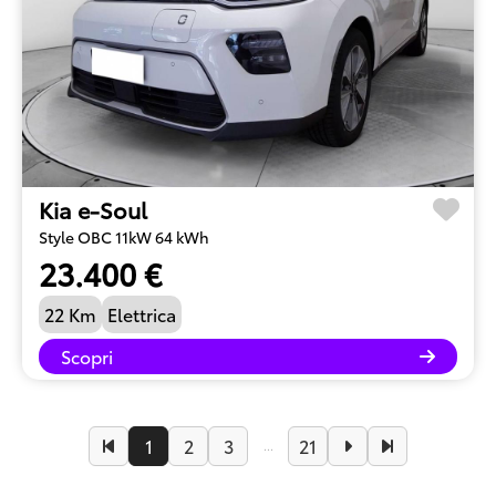
Kia e-Soul
Style OBC 11kW 64 kWh
23.400 €
22 Km
Elettrica
Scopri
1
2
3
21
...