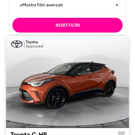
≡
Mostra filtri avanzati
▾
RESET FILTRI
Toyota C-HR