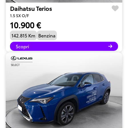
Daihatsu Terios
1.5 SX O/F
10.900 €
142.815 Km
Benzina
Scopri