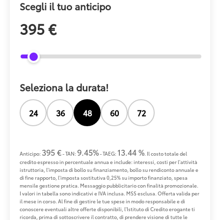
Scegli il tuo anticipo
395 €
Seleziona la durata!
24
36
48
60
72
395 €
9.45%
13.44 %
Anticipo:
- TAN:
- TAEG:
. Il costo totale del
credito espresso in percentuale annua e include: interessi, costi per l'attività
istruttoria, l'imposta di bollo su finanziamento, bollo su rendiconto annuale e
di fine rapporto, l'imposta sostitutiva 0,25% su importo finanziato, spesa
mensile gestione pratica. Messaggio pubblicitario con finalità promozionale.
I valori in tabella sono indicativi e IVA inclusa. MSS esclusa. Offerta valida per
il mese in corso. Al fine di gestire le tue spese in modo responsabile e di
conoscere eventuali altre offerte disponibili, l'Istituto di Credito erogante ti
ricorda, prima di sottoscrivere il contratto, di prendere visione di tutte le