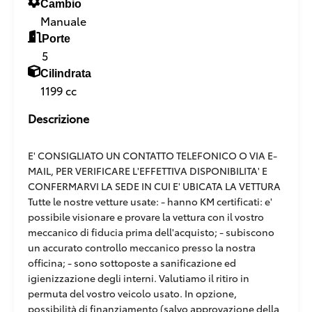
Cambio
Manuale
Porte
5
Cilindrata
1199 cc
Descrizione
E' CONSIGLIATO UN CONTATTO TELEFONICO O VIA E-
MAIL, PER VERIFICARE L'EFFETTIVA DISPONIBILITA' E
CONFERMARVI LA SEDE IN CUI E' UBICATA LA VETTURA
Tutte le nostre vetture usate: - hanno KM certificati: e'
possibile visionare e provare la vettura con il vostro
meccanico di fiducia prima dell'acquisto; - subiscono
un accurato controllo meccanico presso la nostra
officina; - sono sottoposte a sanificazione ed
igienizzazione degli interni. Valutiamo il ritiro in
permuta del vostro veicolo usato. In opzione,
possibilità di finanziamento (salvo approvazione della