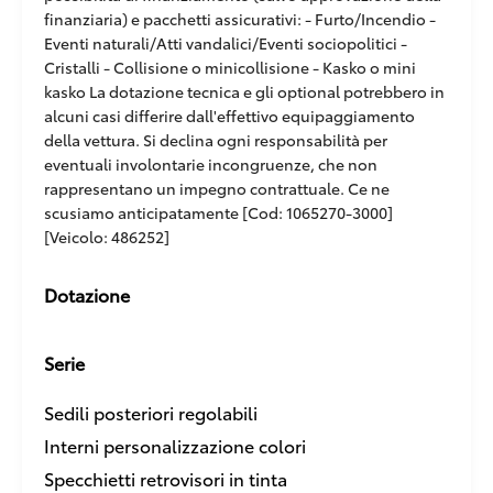
finanziaria) e pacchetti assicurativi: - Furto/Incendio -
Eventi naturali/Atti vandalici/Eventi sociopolitici -
Cristalli - Collisione o minicollisione - Kasko o mini
kasko La dotazione tecnica e gli optional potrebbero in
alcuni casi differire dall'effettivo equipaggiamento
della vettura. Si declina ogni responsabilità per
eventuali involontarie incongruenze, che non
rappresentano un impegno contrattuale. Ce ne
scusiamo anticipatamente [Cod: 1065270-3000]
[Veicolo: 486252]
Dotazione
Serie
Sedili posteriori regolabili
Interni personalizzazione colori
Specchietti retrovisori in tinta