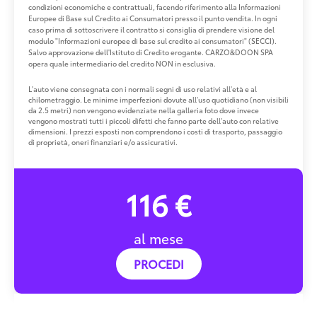
condizioni economiche e contrattuali, facendo riferimento alla Informazioni
Europee di Base sul Credito ai Consumatori presso il punto vendita. In ogni
caso prima di sottoscrivere il contratto si consiglia di prendere visione del
modulo "Informazioni europee di base sul credito ai consumatori" (SECCI).
Salvo approvazione dell'Istituto di Credito erogante. CARZO&DOON SPA
opera quale intermediario del credito NON in esclusiva.
L'auto viene consegnata con i normali segni di uso relativi all'età e al
chilometraggio. Le minime imperfezioni dovute all'uso quotidiano (non visibili
da 2.5 metri) non vengono evidenziate nella galleria foto dove invece
vengono mostrati tutti i piccoli difetti che fanno parte dell'auto con relative
dimensioni. I prezzi esposti non comprendono i costi di trasporto, passaggio
di proprietà, oneri finanziari e/o assicurativi.
116 €
al mese
PROCEDI