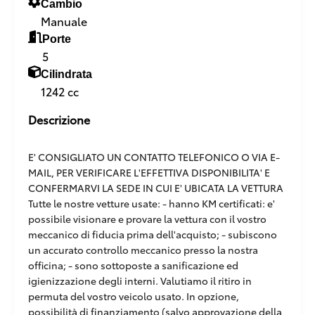
Cambio
Manuale
Porte
5
Cilindrata
1242 cc
Descrizione
E' CONSIGLIATO UN CONTATTO TELEFONICO O VIA E-
MAIL, PER VERIFICARE L'EFFETTIVA DISPONIBILITA' E
CONFERMARVI LA SEDE IN CUI E' UBICATA LA VETTURA
Tutte le nostre vetture usate: - hanno KM certificati: e'
possibile visionare e provare la vettura con il vostro
meccanico di fiducia prima dell'acquisto; - subiscono
un accurato controllo meccanico presso la nostra
officina; - sono sottoposte a sanificazione ed
igienizzazione degli interni. Valutiamo il ritiro in
permuta del vostro veicolo usato. In opzione,
possibilità di finanziamento (salvo approvazione della