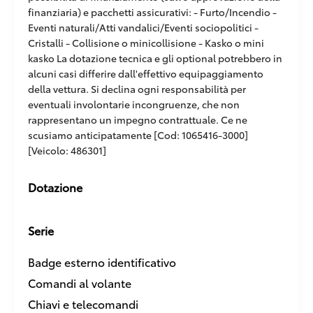
finanziaria) e pacchetti assicurativi: - Furto/Incendio -
Eventi naturali/Atti vandalici/Eventi sociopolitici -
Cristalli - Collisione o minicollisione - Kasko o mini
kasko La dotazione tecnica e gli optional potrebbero in
alcuni casi differire dall'effettivo equipaggiamento
della vettura. Si declina ogni responsabilità per
eventuali involontarie incongruenze, che non
rappresentano un impegno contrattuale. Ce ne
scusiamo anticipatamente [Cod: 1065416-3000]
[Veicolo: 486301]
Dotazione
Serie
Badge esterno identificativo
Comandi al volante
Chiavi e telecomandi