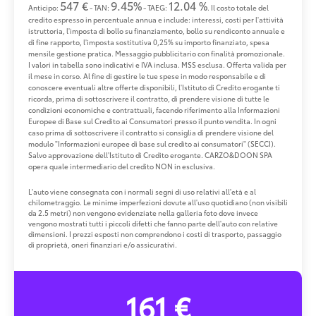
547 €
9.45%
12.04 %
Anticipo:
- TAN:
- TAEG:
. Il costo totale del
credito espresso in percentuale annua e include: interessi, costi per l'attività
istruttoria, l'imposta di bollo su finanziamento, bollo su rendiconto annuale e
di fine rapporto, l'imposta sostitutiva 0,25% su importo finanziato, spesa
mensile gestione pratica. Messaggio pubblicitario con finalità promozionale.
I valori in tabella sono indicativi e IVA inclusa. MSS esclusa. Offerta valida per
il mese in corso. Al fine di gestire le tue spese in modo responsabile e di
conoscere eventuali altre offerte disponibili, l'Istituto di Credito erogante ti
ricorda, prima di sottoscrivere il contratto, di prendere visione di tutte le
condizioni economiche e contrattuali, facendo riferimento alla Informazioni
Europee di Base sul Credito ai Consumatori presso il punto vendita. In ogni
caso prima di sottoscrivere il contratto si consiglia di prendere visione del
modulo "Informazioni europee di base sul credito ai consumatori" (SECCI).
Salvo approvazione dell'Istituto di Credito erogante. CARZO&DOON SPA
opera quale intermediario del credito NON in esclusiva.
L'auto viene consegnata con i normali segni di uso relativi all'età e al
chilometraggio. Le minime imperfezioni dovute all'uso quotidiano (non visibili
da 2.5 metri) non vengono evidenziate nella galleria foto dove invece
vengono mostrati tutti i piccoli difetti che fanno parte dell'auto con relative
dimensioni. I prezzi esposti non comprendono i costi di trasporto, passaggio
di proprietà, oneri finanziari e/o assicurativi.
161 €