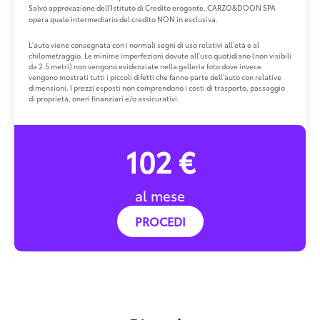
Salvo approvazione dell'Istituto di Credito erogante. CARZO&DOON SPA
opera quale intermediario del credito NON in esclusiva.
L'auto viene consegnata con i normali segni di uso relativi all'età e al
chilometraggio. Le minime imperfezioni dovute all'uso quotidiano (non visibili
da 2.5 metri) non vengono evidenziate nella galleria foto dove invece
vengono mostrati tutti i piccoli difetti che fanno parte dell'auto con relative
dimensioni. I prezzi esposti non comprendono i costi di trasporto, passaggio
di proprietà, oneri finanziari e/o assicurativi.
102 €
al mese
PROCEDI