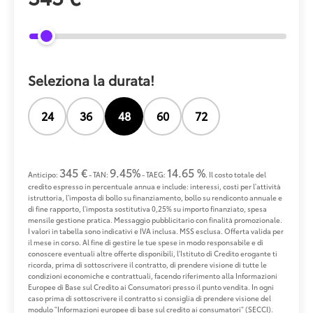
Seleziona la durata!
24
36
48
60
72
345 €
9.45%
14.65 %
Anticipo:
- TAN:
- TAEG:
. Il costo totale del
credito espresso in percentuale annua e include: interessi, costi per l'attività
istruttoria, l'imposta di bollo su finanziamento, bollo su rendiconto annuale e
di fine rapporto, l'imposta sostitutiva 0,25% su importo finanziato, spesa
mensile gestione pratica. Messaggio pubblicitario con finalità promozionale.
I valori in tabella sono indicativi e IVA inclusa. MSS esclusa. Offerta valida per
il mese in corso. Al fine di gestire le tue spese in modo responsabile e di
conoscere eventuali altre offerte disponibili, l'Istituto di Credito erogante ti
ricorda, prima di sottoscrivere il contratto, di prendere visione di tutte le
condizioni economiche e contrattuali, facendo riferimento alla Informazioni
Europee di Base sul Credito ai Consumatori presso il punto vendita. In ogni
caso prima di sottoscrivere il contratto si consiglia di prendere visione del
modulo "Informazioni europee di base sul credito ai consumatori" (SECCI).