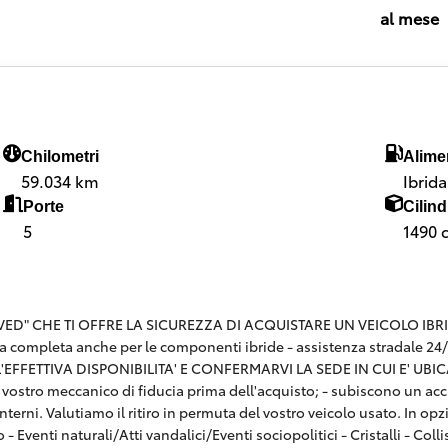
al mese
Chilometri
Alime
59.034 km
Ibrid
Porte
Cilind
5
1490 
 CHE TI OFFRE LA SICUREZZA DI ACQUISTARE UN VEICOLO IBRIDO CE
a completa anche per le componenti ibride - assistenza stradale 24
FFETTIVA DISPONIBILITA' E CONFERMARVI LA SEDE IN CUI E' UBICATA
n il vostro meccanico di fiducia prima dell'acquisto; - subiscono un ac
terni. Valutiamo il ritiro in permuta del vostro veicolo usato. In o
o - Eventi naturali/Atti vandalici/Eventi sociopolitici - Cristalli - C