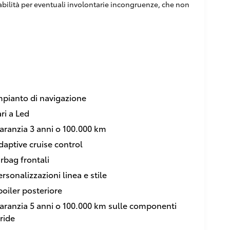
sabilità per eventuali involontarie incongruenze, che non
mpianto di navigazione
ari a Led
aranzia 3 anni o 100.000 km
daptive cruise control
irbag frontali
ersonalizzazioni linea e stile
poiler posteriore
aranzia 5 anni o 100.000 km sulle componenti
bride