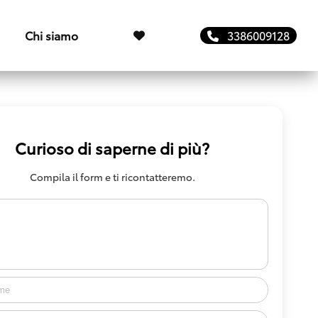
Chi siamo
3386009128
Curioso di saperne di più?
Compila il form e ti ricontatteremo.