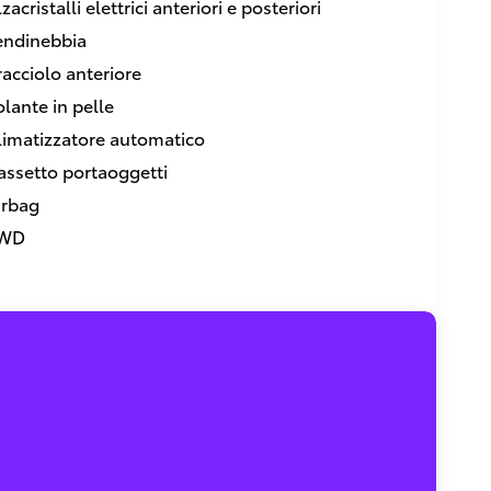
zacristalli elettrici anteriori e posteriori
endinebbia
racciolo anteriore
olante in pelle
limatizzatore automatico
assetto portaoggetti
irbag
WD