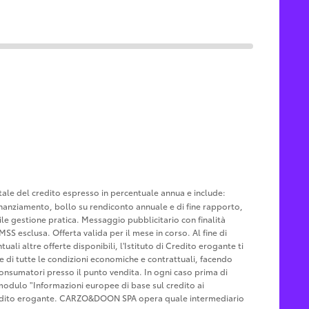
otale del credito espresso in percentuale annua e include:
u finanziamento, bollo su rendiconto annuale e di fine rapporto,
le gestione pratica. Messaggio pubblicitario con finalità
MSS esclusa. Offerta valida per il mese in corso. Al fine di
ali altre offerte disponibili, l'Istituto di Credito erogante ti
ne di tutte le condizioni economiche e contrattuali, facendo
Consumatori presso il punto vendita. In ogni caso prima di
l modulo "Informazioni europee di base sul credito ai
Credito erogante. CARZO&DOON SPA opera quale intermediario