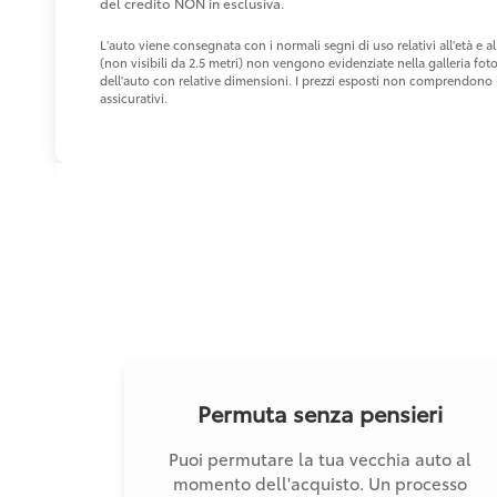
del credito NON in esclusiva.
L'auto viene consegnata con i normali segni di uso relativi all'età e
(non visibili da 2.5 metri) non vengono evidenziate nella galleria fot
dell'auto con relative dimensioni. I prezzi esposti non comprendono i 
assicurativi.
Permuta senza pensieri
Puoi permutare la tua vecchia auto al
momento dell'acquisto. Un processo