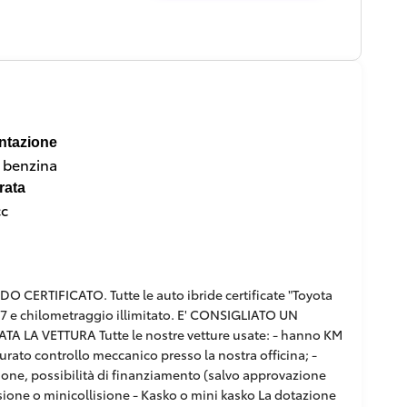
ntazione
a benzina
rata
cc
RTIFICATO. Tutte le auto ibride certificate "Toyota
/7 e chilometraggio illimitato. E' CONSIGLIATO UN
 LA VETTURA Tutte le nostre vetture usate: - hanno KM
curato controllo meccanico presso la nostra officina; -
pzione, possibilità di finanziamento (salvo approvazione
ollisione o minicollisione - Kasko o mini kasko La dotazione