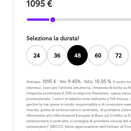
1095 €
Seleziona la durata!
24
36
48
60
72
1095 €
9.45%
10.05 %
Anticipo:
- TAN:
- TAEG:
. Il costo t
interessi, costi per l'attività istruttoria, l'imposta di bollo s
l'imposta sostitutiva 0,25% su importo finanziato, spesa mensi
promozionale. I valori in tabella sono indicativi e IVA inclusa. 
gestire le tue spese in modo responsabile e di conoscere eventu
ricorda, prima di sottoscrivere il contratto, di prendere visio
riferimento alla Informazioni Europee di Base sul Credito ai 
sottoscrivere il contratto si consiglia di prendere visione de
consumatori" (SECCI). Salvo approvazione dell'Istituto di 