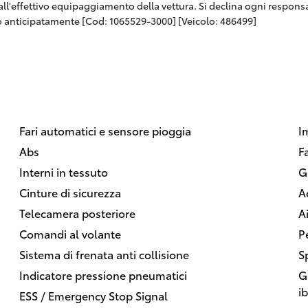
 dall'effettivo equipaggiamento della vettura. Si declina ogni respon
 anticipatamente [Cod: 1065529-3000] [Veicolo: 486499]
Fari automatici e sensore pioggia
I
Abs
F
Interni in tessuto
G
Cinture di sicurezza
A
Telecamera posteriore
A
Comandi al volante
P
Sistema di frenata anti collisione
S
Indicatore pressione pneumatici
G
i
ESS / Emergency Stop Signal