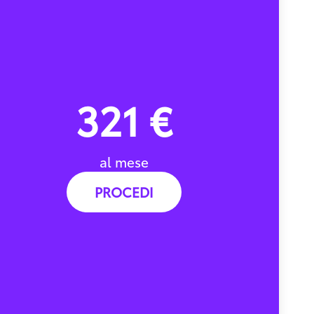
321 €
al mese
PROCEDI