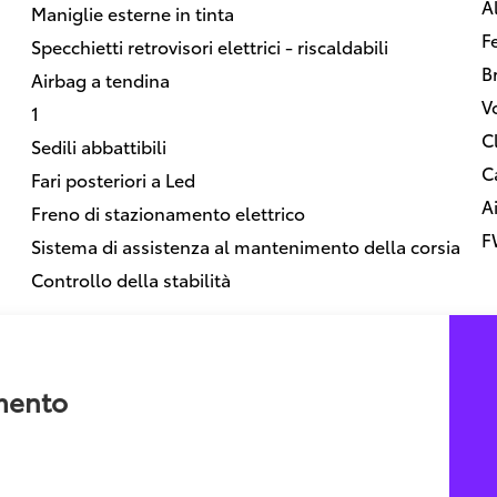
Al
Maniglie esterne in tinta
F
Specchietti retrovisori elettrici - riscaldabili
B
Airbag a tendina
V
1
C
Sedili abbattibili
C
Fari posteriori a Led
A
Freno di stazionamento elettrico
F
Sistema di assistenza al mantenimento della corsia
Controllo della stabilità
amento