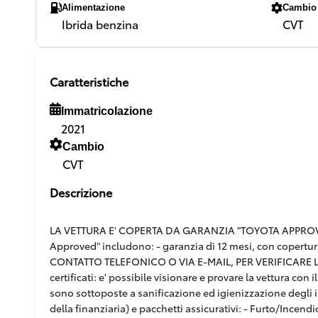
Alimentazione
Cambio
Ibrida benzina
CVT
Caratteristiche
Immatricolazione
2021
Cambio
CVT
Descrizione
LA VETTURA E' COPERTA DA GARANZIA "TOYOTA APPROVED"
Approved" includono: - garanzia di 12 mesi, con copertur
CONTATTO TELEFONICO O VIA E-MAIL, PER VERIFICARE L'E
certificati: e' possibile visionare e provare la vettura co
sono sottoposte a sanificazione ed igienizzazione degli in
della finanziaria) e pacchetti assicurativi: - Furto/Incendi