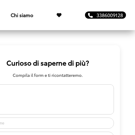
Chi siamo
3386009128
Curioso di saperne di più?
Compila il form e ti ricontatteremo.