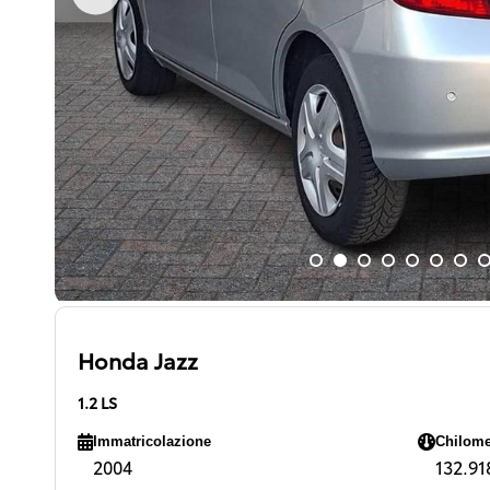
Honda Jazz
1.2 LS
Immatricolazione
Chilome
2004
132.918