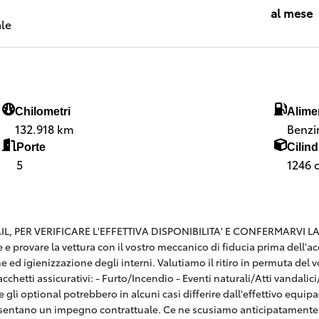
al mese
le
Chilometri
Alime
132.918 km
Benzi
Porte
Cilind
5
1246 
 PER VERIFICARE L'EFFETTIVA DISPONIBILITA' E CONFERMARVI LA SE
are e provare la vettura con il vostro meccanico di fiducia prima dell
e ed igienizzazione degli interni. Valutiamo il ritiro in permuta del v
hetti assicurativi: - Furto/Incendio - Eventi naturali/Atti vandalici/E
 gli optional potrebbero in alcuni casi differire dall'effettivo equi
esentano un impegno contrattuale. Ce ne scusiamo anticipatamente 