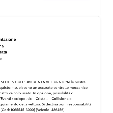
ntazione
na
rata
cc
DE IN CUI E' UBICATA LA VETTURA Tutte le nostre
'acquisto; - subiscono un accurato controllo meccanico
ostro veicolo usato. In opzione, possibilità di
venti sociopolitici - Cristalli - Collisione o
paggiamento della vettura. Si declina ogni responsabilità
[Cod: 1065545-3000] [Veicolo: 486456]