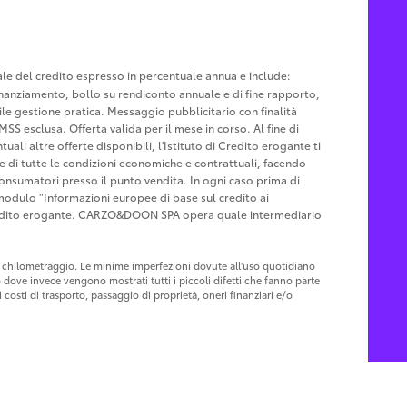
tale del credito espresso in percentuale annua e include:
u finanziamento, bollo su rendiconto annuale e di fine rapporto,
le gestione pratica. Messaggio pubblicitario con finalità
MSS esclusa. Offerta valida per il mese in corso. Al fine di
ali altre offerte disponibili, l'Istituto di Credito erogante ti
ne di tutte le condizioni economiche e contrattuali, facendo
Consumatori presso il punto vendita. In ogni caso prima di
l modulo "Informazioni europee di base sul credito ai
Credito erogante. CARZO&DOON SPA opera quale intermediario
 al chilometraggio. Le minime imperfezioni dovute all'uso quotidiano
o dove invece vengono mostrati tutti i piccoli difetti che fanno parte
costi di trasporto, passaggio di proprietà, oneri finanziari e/o