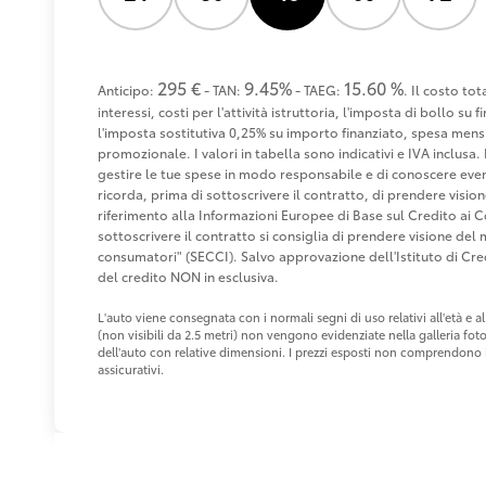
295 €
9.45%
15.60 %
Anticipo:
- TAN:
- TAEG:
. Il costo to
interessi, costi per l'attività istruttoria, l'imposta di bollo s
l'imposta sostitutiva 0,25% su importo finanziato, spesa mensi
promozionale. I valori in tabella sono indicativi e IVA inclusa. 
gestire le tue spese in modo responsabile e di conoscere eventu
ricorda, prima di sottoscrivere il contratto, di prendere visio
riferimento alla Informazioni Europee di Base sul Credito ai 
sottoscrivere il contratto si consiglia di prendere visione de
consumatori" (SECCI). Salvo approvazione dell'Istituto di 
del credito NON in esclusiva.
L'auto viene consegnata con i normali segni di uso relativi all'età e
(non visibili da 2.5 metri) non vengono evidenziate nella galleria fot
dell'auto con relative dimensioni. I prezzi esposti non comprendono i 
assicurativi.