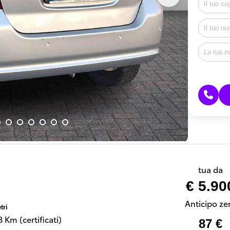
tua da
€ 5.90
Anticipo ze
tri
 Km (certificati)
87 €