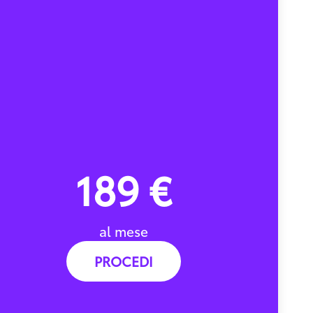
189 €
al mese
PROCEDI