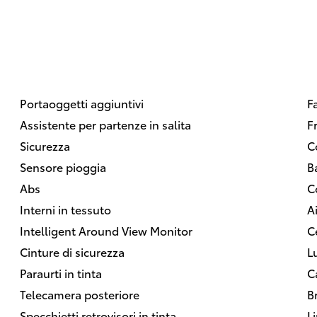
Portaoggetti aggiuntivi
F
Assistente per partenze in salita
F
Sicurezza
C
Sensore pioggia
B
Abs
C
Interni in tessuto
A
Intelligent Around View Monitor
C
Cinture di sicurezza
L
Paraurti in tinta
C
Telecamera posteriore
B
Specchietti retrovisori in tinta
L