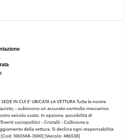
ntazione
l
rata
c
DE IN CUI E' UBICATA LA VETTURA Tutte le nostre
'acquisto; - subiscono un accurato controllo meccanico
ostro veicolo usato. In opzione, possibilità di
venti sociopolitici - Cristalli - Collisione o
paggiamento della vettura. Si declina ogni responsabilità
[Cod: 1065568-3000] [Veicolo: 486538]