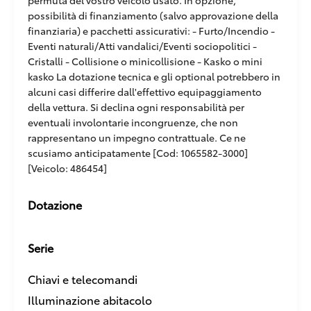
permuta del vostro veicolo usato. In opzione,
possibilità di finanziamento (salvo approvazione della
finanziaria) e pacchetti assicurativi: - Furto/Incendio -
Eventi naturali/Atti vandalici/Eventi sociopolitici -
Cristalli - Collisione o minicollisione - Kasko o mini
kasko La dotazione tecnica e gli optional potrebbero in
alcuni casi differire dall'effettivo equipaggiamento
della vettura. Si declina ogni responsabilità per
eventuali involontarie incongruenze, che non
rappresentano un impegno contrattuale. Ce ne
scusiamo anticipatamente [Cod: 1065582-3000]
[Veicolo: 486454]
Dotazione
Serie
Chiavi e telecomandi
Illuminazione abitacolo