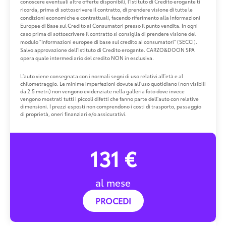
conoscere eventuali altre offerte disponibili, l'Istituto di Credito erogante ti
ricorda, prima di sottoscrivere il contratto, di prendere visione di tutte le
condizioni economiche e contrattuali, facendo riferimento alla Informazioni
Europee di Base sul Credito ai Consumatori presso il punto vendita. In ogni
caso prima di sottoscrivere il contratto si consiglia di prendere visione del
modulo "Informazioni europee di base sul credito ai consumatori" (SECCI).
Salvo approvazione dell'Istituto di Credito erogante. CARZO&DOON SPA
opera quale intermediario del credito NON in esclusiva.
L'auto viene consegnata con i normali segni di uso relativi all'età e al
chilometraggio. Le minime imperfezioni dovute all'uso quotidiano (non visibili
da 2.5 metri) non vengono evidenziate nella galleria foto dove invece
vengono mostrati tutti i piccoli difetti che fanno parte dell'auto con relative
dimensioni. I prezzi esposti non comprendono i costi di trasporto, passaggio
di proprietà, oneri finanziari e/o assicurativi.
131 €
al mese
PROCEDI