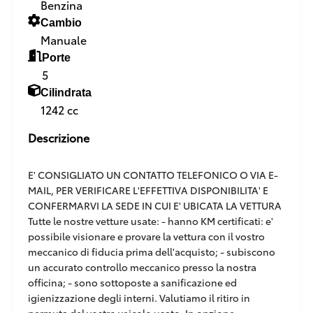
Benzina
Cambio
Manuale
Porte
5
Cilindrata
1242 cc
Descrizione
E' CONSIGLIATO UN CONTATTO TELEFONICO O VIA E-
MAIL, PER VERIFICARE L'EFFETTIVA DISPONIBILITA' E
CONFERMARVI LA SEDE IN CUI E' UBICATA LA VETTURA
Tutte le nostre vetture usate: - hanno KM certificati: e'
possibile visionare e provare la vettura con il vostro
meccanico di fiducia prima dell'acquisto; - subiscono
un accurato controllo meccanico presso la nostra
officina; - sono sottoposte a sanificazione ed
igienizzazione degli interni. Valutiamo il ritiro in