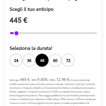
Scegli il tuo anticipo
445 €
Seleziona la durata!
24
36
48
60
72
445 €
9.45%
12.98 %
Anticipo:
- TAN:
- TAEG:
. Il costo totale del
credito espresso in percentuale annua e include: interessi, costi per l'attività
istruttoria, l'imposta di bollo su finanziamento, bollo su rendiconto annuale e
di fine rapporto, l'imposta sostitutiva 0,25% su importo finanziato, spesa
mensile gestione pratica. Messaggio pubblicitario con finalità promozionale.
I valori in tabella sono indicativi e IVA inclusa. MSS esclusa. Offerta valida per
il mese in corso. Al fine di gestire le tue spese in modo responsabile e di