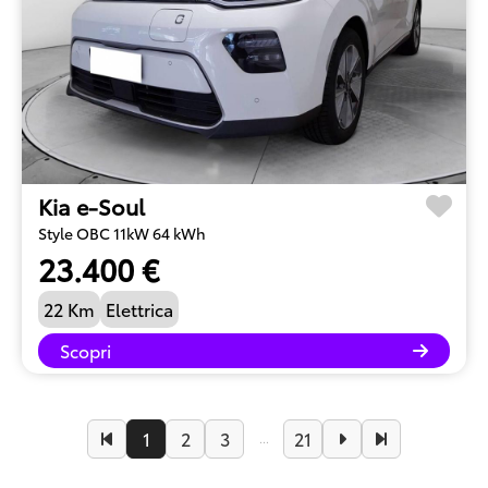
Kia e-Soul
Style OBC 11kW 64 kWh
23.400 €
22 Km
Elettrica
Scopri
1
2
3
21
...