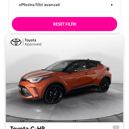
≡
Mostra filtri avanzati
▾
RESET FILTRI
Toyota C-HR