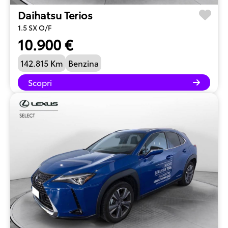
Daihatsu Terios
1.5 SX O/F
10.900 €
142.815 Km
Benzina
Scopri