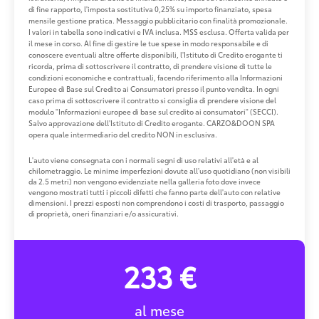
di fine rapporto, l'imposta sostitutiva 0,25% su importo finanziato, spesa
mensile gestione pratica. Messaggio pubblicitario con finalità promozionale.
I valori in tabella sono indicativi e IVA inclusa. MSS esclusa. Offerta valida per
il mese in corso. Al fine di gestire le tue spese in modo responsabile e di
conoscere eventuali altre offerte disponibili, l'Istituto di Credito erogante ti
ricorda, prima di sottoscrivere il contratto, di prendere visione di tutte le
condizioni economiche e contrattuali, facendo riferimento alla Informazioni
Europee di Base sul Credito ai Consumatori presso il punto vendita. In ogni
caso prima di sottoscrivere il contratto si consiglia di prendere visione del
modulo "Informazioni europee di base sul credito ai consumatori" (SECCI).
Salvo approvazione dell'Istituto di Credito erogante. CARZO&DOON SPA
opera quale intermediario del credito NON in esclusiva.
L'auto viene consegnata con i normali segni di uso relativi all'età e al
chilometraggio. Le minime imperfezioni dovute all'uso quotidiano (non visibili
da 2.5 metri) non vengono evidenziate nella galleria foto dove invece
vengono mostrati tutti i piccoli difetti che fanno parte dell'auto con relative
dimensioni. I prezzi esposti non comprendono i costi di trasporto, passaggio
di proprietà, oneri finanziari e/o assicurativi.
233 €
al mese