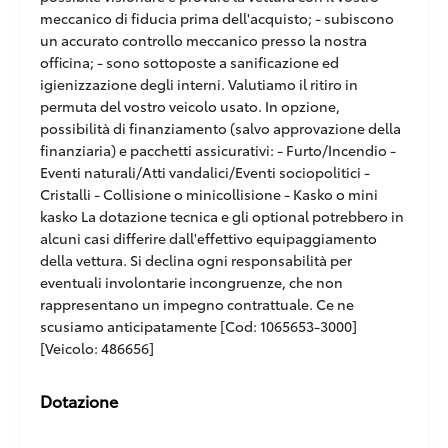
meccanico di fiducia prima dell'acquisto; - subiscono
un accurato controllo meccanico presso la nostra
officina; - sono sottoposte a sanificazione ed
igienizzazione degli interni. Valutiamo il ritiro in
permuta del vostro veicolo usato. In opzione,
possibilità di finanziamento (salvo approvazione della
finanziaria) e pacchetti assicurativi: - Furto/Incendio -
Eventi naturali/Atti vandalici/Eventi sociopolitici -
Cristalli - Collisione o minicollisione - Kasko o mini
kasko La dotazione tecnica e gli optional potrebbero in
alcuni casi differire dall'effettivo equipaggiamento
della vettura. Si declina ogni responsabilità per
eventuali involontarie incongruenze, che non
rappresentano un impegno contrattuale. Ce ne
scusiamo anticipatamente [Cod: 1065653-3000]
[Veicolo: 486656]
Dotazione