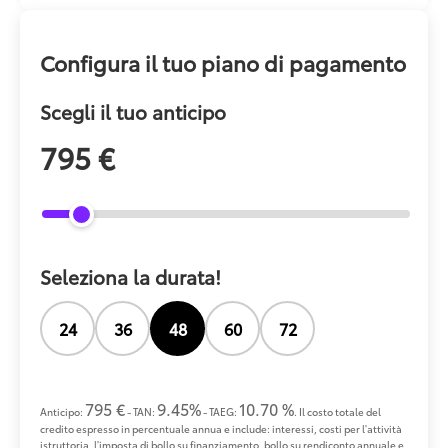
Configura il tuo piano di pagamento
Scegli il tuo anticipo
795 €
Seleziona la durata!
24
36
48
60
72
795 €
9.45%
10.70 %
Anticipo:
- TAN:
- TAEG:
. Il costo totale del
credito espresso in percentuale annua e include: interessi, costi per l'attività
istruttoria, l'imposta di bollo su finanziamento, bollo su rendiconto annuale e