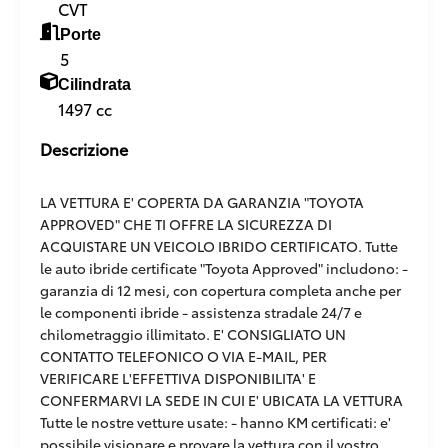
CVT
Porte
5
Cilindrata
1497 cc
Descrizione
LA VETTURA E' COPERTA DA GARANZIA "TOYOTA
APPROVED" CHE TI OFFRE LA SICUREZZA DI
ACQUISTARE UN VEICOLO IBRIDO CERTIFICATO. Tutte
le auto ibride certificate "Toyota Approved" includono: -
garanzia di 12 mesi, con copertura completa anche per
le componenti ibride - assistenza stradale 24/7 e
chilometraggio illimitato. E' CONSIGLIATO UN
CONTATTO TELEFONICO O VIA E-MAIL, PER
VERIFICARE L'EFFETTIVA DISPONIBILITA' E
CONFERMARVI LA SEDE IN CUI E' UBICATA LA VETTURA
Tutte le nostre vetture usate: - hanno KM certificati: e'
possibile visionare e provare la vettura con il vostro