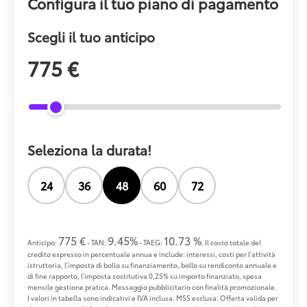
Configura il tuo piano di pagamento
Scegli il tuo anticipo
775 €
Seleziona la durata!
24
36
48
60
72
775 €
9.45%
10.73 %
Anticipo:
- TAN:
- TAEG:
. Il costo totale del
credito espresso in percentuale annua e include: interessi, costi per l'attività
istruttoria, l'imposta di bollo su finanziamento, bollo su rendiconto annuale e
di fine rapporto, l'imposta sostitutiva 0,25% su importo finanziato, spesa
mensile gestione pratica. Messaggio pubblicitario con finalità promozionale.
I valori in tabella sono indicativi e IVA inclusa. MSS esclusa. Offerta valida per