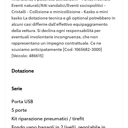
Eventi naturali/Atti vandalici/Eventi sociopolitici -
Cristalli - Collisione o minicollisione - Kasko o mini
kasko La dotazione tecnica e gli optional potrebbero in
alcuni casi differire dall'effettivo equipaggiamento
della vettura. Si declina ogni responsabilità per
eventuali involontarie incongruenze, che non
rappresentano un impegno contrattuale. Ce ne
scusiamo anticipatamente [Cod: 1065682-3000]
[Veicolo: 486615]
Dotazione
Serie
Porta USB
5 porte
Kit riparazione pneumatici / tirefit
Fondo vano bagagli in 2 livelli, regolabile in