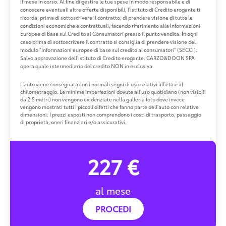
il mese in corso. Al fine di gestire le tue spese in modo responsabile e di
conoscere eventuali altre offerte disponibili, l'Istituto di Credito erogante ti
ricorda, prima di sottoscrivere il contratto, di prendere visione di tutte le
condizioni economiche e contrattuali, facendo riferimento alla Informazioni
Europee di Base sul Credito ai Consumatori presso il punto vendita. In ogni
caso prima di sottoscrivere il contratto si consiglia di prendere visione del
modulo "Informazioni europee di base sul credito ai consumatori" (SECCI).
Salvo approvazione dell'Istituto di Credito erogante. CARZO&DOON SPA
opera quale intermediario del credito NON in esclusiva.
L'auto viene consegnata con i normali segni di uso relativi all'età e al
chilometraggio. Le minime imperfezioni dovute all'uso quotidiano (non visibili
da 2.5 metri) non vengono evidenziate nella galleria foto dove invece
vengono mostrati tutti i piccoli difetti che fanno parte dell'auto con relative
dimensioni. I prezzi esposti non comprendono i costi di trasporto, passaggio
di proprietà, oneri finanziari e/o assicurativi.
227 €
al mese
PROCEDI