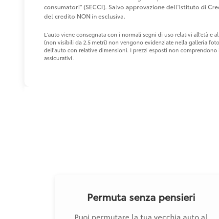
consumatori" (SECCI). Salvo approvazione dell'Istituto di 
del credito NON in esclusiva.
L'auto viene consegnata con i normali segni di uso relativi all'età e
(non visibili da 2.5 metri) non vengono evidenziate nella galleria fot
dell'auto con relative dimensioni. I prezzi esposti non comprendono i 
assicurativi.
Permuta senza pensieri
Puoi permutare la tua vecchia auto al