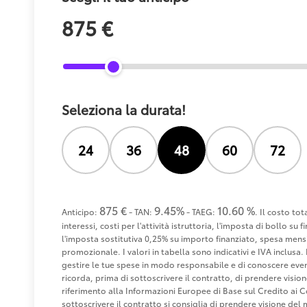
875 €
Seleziona la durata!
24
36
48
60
72
875 €
9.45%
10.60 %
Anticipo:
- TAN:
- TAEG:
. Il costo to
interessi, costi per l'attività istruttoria, l'imposta di bollo s
l'imposta sostitutiva 0,25% su importo finanziato, spesa mensi
promozionale. I valori in tabella sono indicativi e IVA inclusa. 
gestire le tue spese in modo responsabile e di conoscere eventu
ricorda, prima di sottoscrivere il contratto, di prendere visio
riferimento alla Informazioni Europee di Base sul Credito ai 
sottoscrivere il contratto si consiglia di prendere visione de