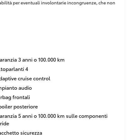
sabilità per eventuali involontarie incongruenze, che non
aranzia 3 anni o 100.000 km
ltoparlanti 4
daptive cruise control
mpianto audio
irbag frontali
poiler posteriore
aranzia 5 anni o 100.000 km sulle componenti
bride
acchetto sicurezza