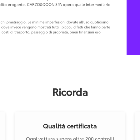
Credito erogante. CARZO&DOON SPA opera quale intermediario
 al chilometraggio. Le minime imperfezioni dovute all'uso quotidiano
o dove invece vengono mostrati tutti i piccoli difetti che fanno parte
costi di trasporto, passaggio di proprietà, oneri finanziari e/o
Ricorda
Qualità certificata
Ogni vettura supera oltre 200 controlli