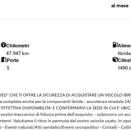
al mese
Chilometri
Alime
47.947 km
Ibrid
Porte
Cilind
5
1490 
 CHE TI OFFRE LA SICUREZZA DI ACQUISTARE UN VEICOLO IBRIDO CE
a completa anche per le componenti ibride - assistenza stradale 24
FFETTIVA DISPONIBILITA' E CONFERMARVI LA SEDE IN CUI E' UBICATA
n il vostro meccanico di fiducia prima dell'acquisto; - subiscono un ac
terni. Valutiamo il ritiro in permuta del vostro veicolo usato. In o
o - Eventi naturali/Atti vandalici/Eventi sociopolitici - Cristalli - C