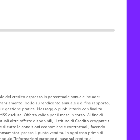
tale del credito espresso in percentuale annua e include:
u finanziamento, bollo su rendiconto annuale e di fine rapporto,
le gestione pratica. Messaggio pubblicitario con finalità
MSS esclusa. Offerta valida per il mese in corso. Al fine di
ali altre offerte disponibili, l'Istituto di Credito erogante ti
ne di tutte le condizioni economiche e contrattuali, facendo
Consumatori presso il punto vendita. In ogni caso prima di
l modulo "Informazioni europee di base sul credito ai