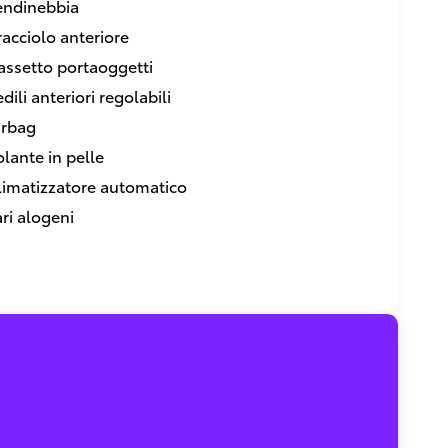
endinebbia
racciolo anteriore
assetto portaoggetti
dili anteriori regolabili
irbag
olante in pelle
limatizzatore automatico
ari alogeni