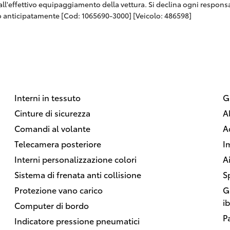
 dall'effettivo equipaggiamento della vettura. Si declina ogni respon
 anticipatamente [Cod: 1065690-3000] [Veicolo: 486598]
Interni in tessuto
G
Cinture di sicurezza
A
Comandi al volante
A
Telecamera posteriore
I
Interni personalizzazione colori
A
Sistema di frenata anti collisione
S
Protezione vano carico
G
i
Computer di bordo
P
Indicatore pressione pneumatici