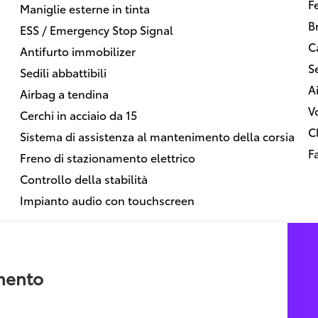
F
Maniglie esterne in tinta
B
ESS / Emergency Stop Signal
C
Antifurto immobilizer
Se
Sedili abbattibili
A
Airbag a tendina
V
Cerchi in acciaio da 15
C
Sistema di assistenza al mantenimento della corsia
F
Freno di stazionamento elettrico
Controllo della stabilità
Impianto audio con touchscreen
amento