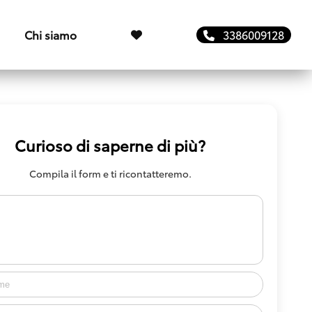
Chi siamo
3386009128
Curioso di saperne di più?
Compila il form e ti ricontatteremo.