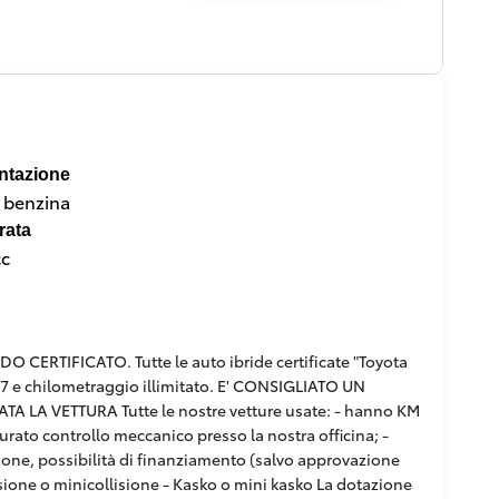
ntazione
a benzina
rata
cc
RTIFICATO. Tutte le auto ibride certificate "Toyota
/7 e chilometraggio illimitato. E' CONSIGLIATO UN
 LA VETTURA Tutte le nostre vetture usate: - hanno KM
curato controllo meccanico presso la nostra officina; -
pzione, possibilità di finanziamento (salvo approvazione
ollisione o minicollisione - Kasko o mini kasko La dotazione