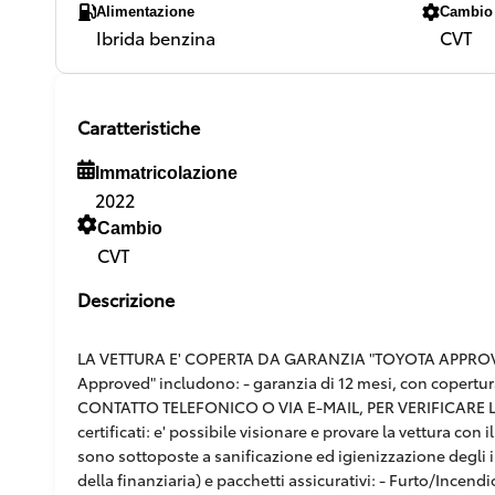
Alimentazione
Cambio
Ibrida benzina
CVT
Caratteristiche
Immatricolazione
2022
Cambio
CVT
Descrizione
LA VETTURA E' COPERTA DA GARANZIA "TOYOTA APPROVED"
Approved" includono: - garanzia di 12 mesi, con copertur
CONTATTO TELEFONICO O VIA E-MAIL, PER VERIFICARE L'E
certificati: e' possibile visionare e provare la vettura co
sono sottoposte a sanificazione ed igienizzazione degli in
della finanziaria) e pacchetti assicurativi: - Furto/Incendi