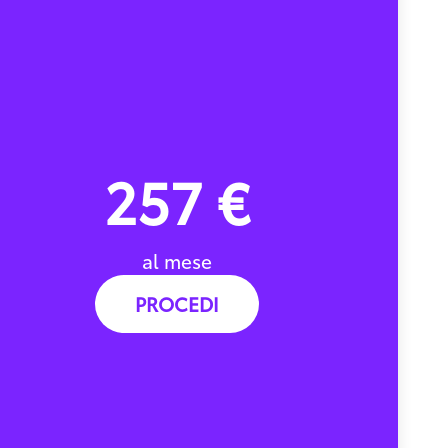
257 €
al mese
PROCEDI