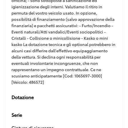
officina; - sono sottoposte a sanificazione ed
igienizzazione degli interni. Valutiamo il ritiro in
permuta del vostro veicolo usato. In opzione,
possibilità di finanziamento (salvo approvazione della
finanziaria) e pacchetti assicurativi: - Furto/Incendio -
Eventi naturali/Atti vandalici/Eventi sociopolitici -
Cristalli - Collisione o minicollisione - Kasko o mini
kasko La dotazione tecnica e gli optional potrebbero in
alcuni casi differire dall'effettivo equipaggiamento
della vettura. Si declina ogni responsabilità per
eventuali involontarie incongruenze, che non
rappresentano un impegno contrattuale. Ce ne
scusiamo anticipatamente [Cod: 1065697-3000]
[Veicolo: 486572]
Dotazione
Serie
Cinture di sicurezza