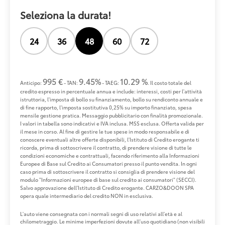
Seleziona la durata!
24
36
48
60
72
995 €
9.45%
10.29 %
Anticipo:
- TAN:
- TAEG:
. Il costo totale del
credito espresso in percentuale annua e include: interessi, costi per l'attività
istruttoria, l'imposta di bollo su finanziamento, bollo su rendiconto annuale e
di fine rapporto, l'imposta sostitutiva 0,25% su importo finanziato, spesa
mensile gestione pratica. Messaggio pubblicitario con finalità promozionale.
I valori in tabella sono indicativi e IVA inclusa. MSS esclusa. Offerta valida per
il mese in corso. Al fine di gestire le tue spese in modo responsabile e di
conoscere eventuali altre offerte disponibili, l'Istituto di Credito erogante ti
ricorda, prima di sottoscrivere il contratto, di prendere visione di tutte le
condizioni economiche e contrattuali, facendo riferimento alla Informazioni
Europee di Base sul Credito ai Consumatori presso il punto vendita. In ogni
caso prima di sottoscrivere il contratto si consiglia di prendere visione del
modulo "Informazioni europee di base sul credito ai consumatori" (SECCI).
Salvo approvazione dell'Istituto di Credito erogante. CARZO&DOON SPA
opera quale intermediario del credito NON in esclusiva.
L'auto viene consegnata con i normali segni di uso relativi all'età e al
chilometraggio. Le minime imperfezioni dovute all'uso quotidiano (non visibili