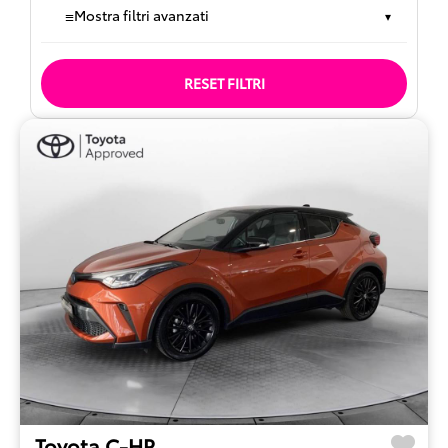
≡
Mostra filtri avanzati
▾
RESET FILTRI
Toyota C-HR