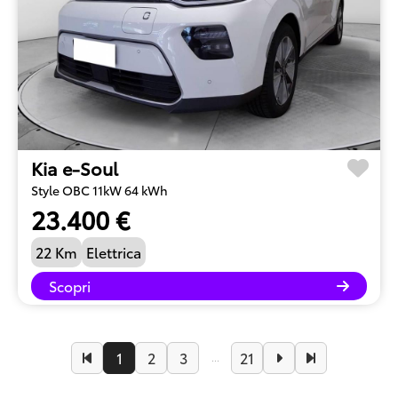
Kia e-Soul
Style OBC 11kW 64 kWh
23.400 €
22 Km
Elettrica
Scopri
1
2
3
21
...