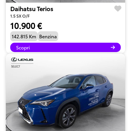
Daihatsu Terios
1.5 SX O/F
10.900 €
142.815 Km
Benzina
Scopri