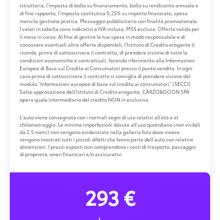
istruttoria, l'imposta di bollo su finanziamento, bollo su rendiconto annuale e
di fine rapporto, l'imposta sostitutiva 0,25% su importo finanziato, spesa
mensile gestione pratica. Messaggio pubblicitario con finalità promozionale.
I valori in tabella sono indicativi e IVA inclusa. MSS esclusa. Offerta valida per
il mese in corso. Al fine di gestire le tue spese in modo responsabile e di
conoscere eventuali altre offerte disponibili, l'Istituto di Credito erogante ti
ricorda, prima di sottoscrivere il contratto, di prendere visione di tutte le
condizioni economiche e contrattuali, facendo riferimento alla Informazioni
Europee di Base sul Credito ai Consumatori presso il punto vendita. In ogni
caso prima di sottoscrivere il contratto si consiglia di prendere visione del
modulo "Informazioni europee di base sul credito ai consumatori" (SECCI).
Salvo approvazione dell'Istituto di Credito erogante. CARZO&DOON SPA
opera quale intermediario del credito NON in esclusiva.
L'auto viene consegnata con i normali segni di uso relativi all'età e al
chilometraggio. Le minime imperfezioni dovute all'uso quotidiano (non visibili
da 2.5 metri) non vengono evidenziate nella galleria foto dove invece
vengono mostrati tutti i piccoli difetti che fanno parte dell'auto con relative
dimensioni. I prezzi esposti non comprendono i costi di trasporto, passaggio
di proprietà, oneri finanziari e/o assicurativi.
293 €