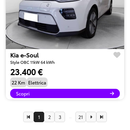
Kia e-Soul
Style OBC 11kW 64 kWh
23.400 €
22 Km
Elettrica
Scopri
1
2
3
21
...