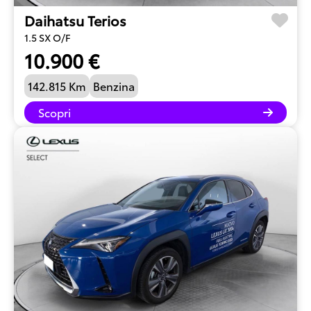
Daihatsu Terios
1.5 SX O/F
10.900 €
142.815 Km
Benzina
Scopri