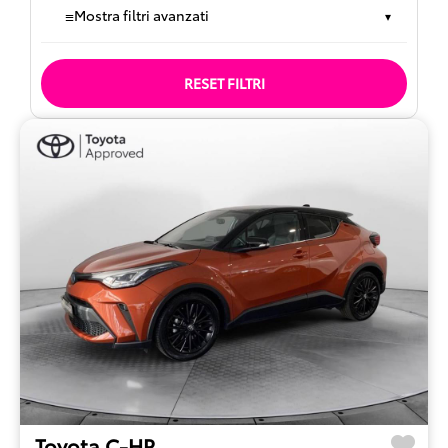
≡
Mostra filtri avanzati
▾
RESET FILTRI
Toyota C-HR