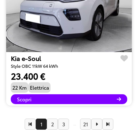
Kia e-Soul
Style OBC 11kW 64 kWh
23.400 €
22 Km
Elettrica
Scopri
1
2
3
21
...