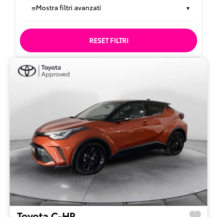
≡
Mostra filtri avanzati
▾
RESET FILTRI
Toyota C-HR