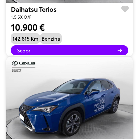
Daihatsu Terios
1.5 SX O/F
10.900 €
142.815 Km
Benzina
Scopri