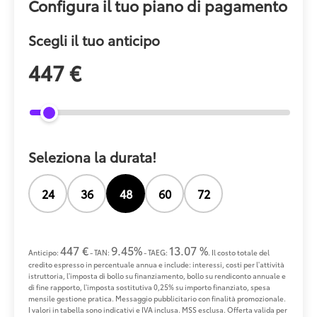
Configura il tuo piano di pagamento
Scegli il tuo anticipo
447 €
Seleziona la durata!
24
36
48
60
72
447 €
9.45%
13.07 %
Anticipo:
- TAN:
- TAEG:
. Il costo totale del
credito espresso in percentuale annua e include: interessi, costi per l'attività
istruttoria, l'imposta di bollo su finanziamento, bollo su rendiconto annuale e
di fine rapporto, l'imposta sostitutiva 0,25% su importo finanziato, spesa
mensile gestione pratica. Messaggio pubblicitario con finalità promozionale.
I valori in tabella sono indicativi e IVA inclusa. MSS esclusa. Offerta valida per