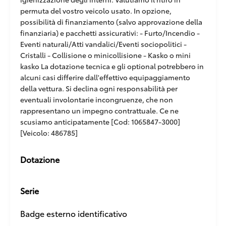
permuta del vostro veicolo usato. In opzione,
possibilità di finanziamento (salvo approvazione della
finanziaria) e pacchetti assicurativi: - Furto/Incendio -
Eventi naturali/Atti vandalici/Eventi sociopolitici -
Cristalli - Collisione o minicollisione - Kasko o mini
kasko La dotazione tecnica e gli optional potrebbero in
alcuni casi differire dall'effettivo equipaggiamento
della vettura. Si declina ogni responsabilità per
eventuali involontarie incongruenze, che non
rappresentano un impegno contrattuale. Ce ne
scusiamo anticipatamente [Cod: 1065847-3000]
[Veicolo: 486785]
Dotazione
Serie
Badge esterno identificativo