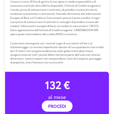
il mese in corso. Al fine di gestire le tue spese in modo responsabile e di
conoscere eventuali altre offerte disponibili, l'Istituto di Credito erogante ti
ricorda, prima di sottoscrivere il contratto, di prendere visione di tutte le
condizioni economiche e contrattuali, facendo riferimento alla Informazioni
Europee di Base sul Credito ai Consumatori presso il punto vendita. In ogni
caso prima di sottoscrivere il contratto si consiglia di prendere visione del
modulo "Informazioni europee di base sul credito ai consumatori" (SECCI).
Salvo approvazione dell'Istituto di Credito erogante. CARZO&DOON SPA
opera quale intermediario del credito NON in esclusiva.
L'auto viene consegnata con i normali segni di uso relativi all'età e al
chilometraggio. Le minime imperfezioni dovute all'uso quotidiano (non visibili
da 2.5 metri) non vengono evidenziate nella galleria foto dove invece
vengono mostrati tutti i piccoli difetti che fanno parte dell'auto con relative
dimensioni. I prezzi esposti non comprendono i costi di trasporto, passaggio
di proprietà, oneri finanziari e/o assicurativi.
132 €
al mese
PROCEDI