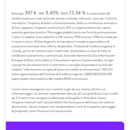
397 €
9.45%
13.54 %
Anticipo:
- TAN:
- TAEG:
. Il costo totale del
credito espresso in percentuale annua e include: interessi, costi per l'attività
istruttoria, l'imposta di bollo su finanziamento, bollo su rendiconto annuale e
di fine rapporto, l'imposta sostitutiva 0,25% su importo finanziato, spesa
mensile gestione pratica. Messaggio pubblicitario con finalità promozionale.
I valori in tabella sono indicativi e IVA inclusa. MSS esclusa. Offerta valida per
il mese in corso. Al fine di gestire le tue spese in modo responsabile e di
conoscere eventuali altre offerte disponibili, l'Istituto di Credito erogante ti
ricorda, prima di sottoscrivere il contratto, di prendere visione di tutte le
condizioni economiche e contrattuali, facendo riferimento alla Informazioni
Europee di Base sul Credito ai Consumatori presso il punto vendita. In ogni
caso prima di sottoscrivere il contratto si consiglia di prendere visione del
modulo "Informazioni europee di base sul credito ai consumatori" (SECCI).
Salvo approvazione dell'Istituto di Credito erogante. CARZO&DOON SPA
opera quale intermediario del credito NON in esclusiva.
L'auto viene consegnata con i normali segni di uso relativi all'età e al
chilometraggio. Le minime imperfezioni dovute all'uso quotidiano (non visibili
da 2.5 metri) non vengono evidenziate nella galleria foto dove invece
vengono mostrati tutti i piccoli difetti che fanno parte dell'auto con relative
dimensioni. I prezzi esposti non comprendono i costi di trasporto, passaggio
di proprietà, oneri finanziari e/o assicurativi.