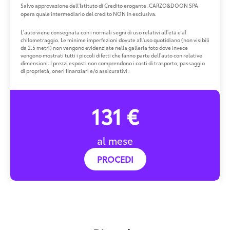
Salvo approvazione dell'Istituto di Credito erogante. CARZO&DOON SPA
opera quale intermediario del credito NON in esclusiva.
L'auto viene consegnata con i normali segni di uso relativi all'età e al
chilometraggio. Le minime imperfezioni dovute all'uso quotidiano (non visibili
da 2.5 metri) non vengono evidenziate nella galleria foto dove invece
vengono mostrati tutti i piccoli difetti che fanno parte dell'auto con relative
dimensioni. I prezzi esposti non comprendono i costi di trasporto, passaggio
di proprietà, oneri finanziari e/o assicurativi.
131 €
al mese
PROCEDI