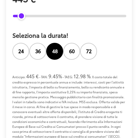
Seleziona la durata!
24
36
48
60
72
445 €
9.45%
12.98 %
Anticipo:
- TAN:
- TAEG:
. Il costo totale del
credito espresso in percentuale annua e include: interessi, costi per l'attività
istruttoria, l'imposta di bollo su finanziamento, bollo su rendiconto annuale e
di fine rapporto, l'imposta sostitutiva 0,25% su importo finanziato, spesa
mensile gestione pratica. Messaggio pubblicitario con finalità promozionale.
I valori in tabella sono indicativi e IVA inclusa. MSS esclusa. Offerta valida per
il mese in corso. Al fine di gestire le tue spese in modo responsabile e di
conoscere eventuali altre offerte disponibili, l'Istituto di Credito erogante ti
ricorda, prima di sottoscrivere il contratto, di prendere visione di tutte le
condizioni economiche e contrattuali, facendo riferimento alla Informazioni
Europee di Base sul Credito ai Consumatori presso il punto vendita. In ogni
caso prima di sottoscrivere il contratto si consiglia di prendere visione del
modulo "Informazioni europee di base sul credito ai consumatori" (SECCI).