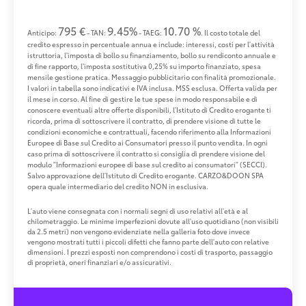
795 €
9.45%
10.70 %
Anticipo:
- TAN:
- TAEG:
. Il costo totale del
credito espresso in percentuale annua e include: interessi, costi per l'attività
istruttoria, l'imposta di bollo su finanziamento, bollo su rendiconto annuale e
di fine rapporto, l'imposta sostitutiva 0,25% su importo finanziato, spesa
mensile gestione pratica. Messaggio pubblicitario con finalità promozionale.
I valori in tabella sono indicativi e IVA inclusa. MSS esclusa. Offerta valida per
il mese in corso. Al fine di gestire le tue spese in modo responsabile e di
conoscere eventuali altre offerte disponibili, l'Istituto di Credito erogante ti
ricorda, prima di sottoscrivere il contratto, di prendere visione di tutte le
condizioni economiche e contrattuali, facendo riferimento alla Informazioni
Europee di Base sul Credito ai Consumatori presso il punto vendita. In ogni
caso prima di sottoscrivere il contratto si consiglia di prendere visione del
modulo "Informazioni europee di base sul credito ai consumatori" (SECCI).
Salvo approvazione dell'Istituto di Credito erogante. CARZO&DOON SPA
opera quale intermediario del credito NON in esclusiva.
L'auto viene consegnata con i normali segni di uso relativi all'età e al
chilometraggio. Le minime imperfezioni dovute all'uso quotidiano (non visibili
da 2.5 metri) non vengono evidenziate nella galleria foto dove invece
vengono mostrati tutti i piccoli difetti che fanno parte dell'auto con relative
dimensioni. I prezzi esposti non comprendono i costi di trasporto, passaggio
di proprietà, oneri finanziari e/o assicurativi.